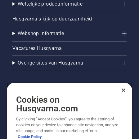
Wettelijke productinformatie
Husqvarna's kijk op duurzaamheid
Webshop informatie
Vacatures Husqvarna
Overige sites van Husqvarna
Cookies on
Husqvarna.com
By clicking “Accept Cookies”, you agree to the storing of
cookies on your device to enhance site navigation, analyze
© Husqvarna AB (publ). Alle rechten voorbehouden. De
site usage, and assist in our marketing efforts.
getoonde prijzen zijn consumentenadviesprijzen. Alle
Cookie Policy