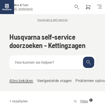
Bos & Tuin
BE, Nederlands
Husqvarna self-service
Husqvarna self-service
doorzoeken - Kettingzagen
Hoe
kunnen
we
helpen?
Alles bekijken
Veelgestelde vragen
Problemen oplo
1
1 resultaten
Filter