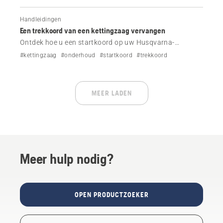
Handleidingen
Een trekkoord van een kettingzaag vervangen
Ontdek hoe u een startkoord op uw Husqvarna-
kettingzaag vervangt.
#kettingzaag
#onderhoud
#startkoord
#trekkoord
MEER LADEN
Meer hulp nodig?
OPEN PRODUCTZOEKER