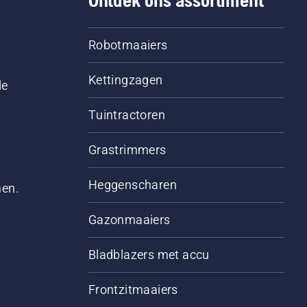
Ontdek ons assortiment
Robotmaaiers
Kettingzagen
le
Tuintractoren
Grastrimmers
Heggenscharen
men.
Gazonmaaiers
Bladblazers met accu
Frontzitmaaiers