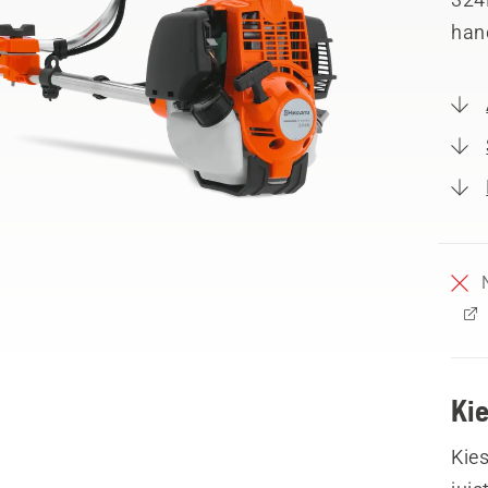
hand
Ki
Kies