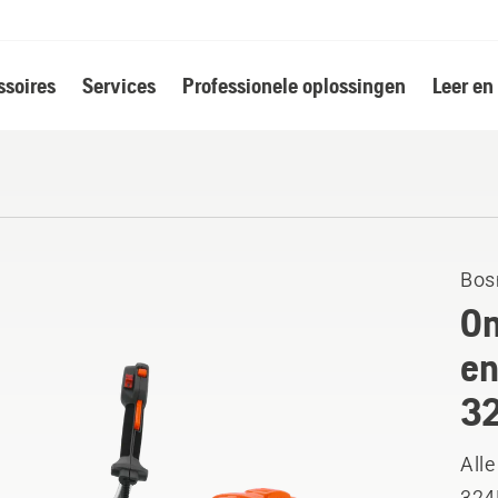
soires
Services
Professionele oplossingen
Leer en
Bos
On
en
3
Alle
324