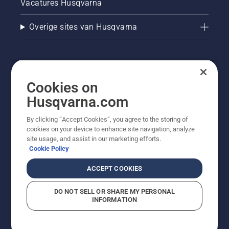
Vacatures Husqvarna
controleer
of de
kettingrem
Overige sites van Husqvarna
is
uitgeschakeld.
Laat de
motor
van de
Cookies on
kettingzaag
een paar
Husqvarna.com
centimeter
van de
By clicking “Accept Cookies”, you agree to the storing of
boomstam
cookies on your device to enhance site navigation, analyze
© Husqvarna AB (publ). Alle rechten voorbehouden. De
op
site usage, and assist in our marketing efforts.
getoonde prijzen zijn consumentenadviesprijzen. Alle
toeren
Cookie Policy
vermelde prijzen zijn adviesverkoopprijzen (incl. BTW),
komen.
tenzij het product beschikbaar is voor directe aankoop.
Olie op
ACCEPT COOKIES
Cookiebeleid
Gebruiksvoorwaarden
Privacyverklaring
Imprint
de
Meld vermoedelijke schendingen
boomstam
DO NOT SELL OR SHARE MY PERSONAL
geeft
INFORMATION
aan dat
het