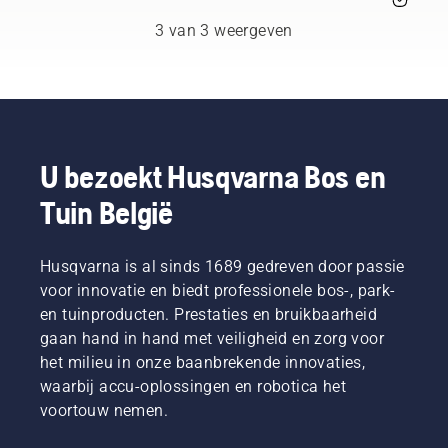
geselecteerd
kettingzaag
de olie
uit
om te
mogelijk
3 van 3 weergeven
professionals
voorkomen
vaker
die
dat uw
verversen
werkzaam
kettingzaag
bij
zijn in
oververhit
gebruik
bosbouw
raakt
onder
en
tijdens
stoffige
plantsoenonderhoud
het
en vuile
U bezoekt Husqvarna Bos en
en die
zagen en
omstandigheden.
Tuin België
daarin
om
Er zijn
het
ervoor te
twee
beste
zorgen
manieren
zijn in
Husqvarna is al sinds 1689 gedreven door passie
dat hij
om de
hun
zonder
olie af te
voor innovatie en biedt professionele bos-, park-
land. Zij
wrijving
tappen,
en tuinproducten. Prestaties en bruikbaarheid
zijn ons
vrij rond
beide
gaan hand in hand met veiligheid en zorg voor
H-team.
het blad
zijn in
het milieu in onze baanbrekende innovaties,
En ze
beweegt.
deze
zijn onze
waarbij accu-oplossingen en robotica het
Dit
video te
meest
verlengt
zien.
voortouw nemen.
veeleisende
de
gebruikers.
levensduur