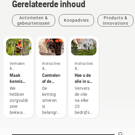
Gerelateerde inhoud
Activiteiten &
Products &
Koopadvies
gebeurtenissen
Innovations
Verhalen
Instructies's
Instructies's
&
&
&
inspiratie
handleidingen
handleidingen
Maak
Controleren
Hoe u de
kennis
of de
olie in uw
met het
kettingsmering
Husqvarna-
We
De
Ververs
Husqvarna
op uw
gazonmaaier
hebben
ketting
de olie
H-Team -
kettingzaag
ververst
zorgvuldig
smeren
na elke
onze
werkt
zeer
is
25
meest
bekwame
belangrijk
bedrijfsuren
veeleisende
en
bij het
of na elk
gebruikers
gerespecteerde
gebruik
seizoen.
ambassadeurs
van een
U moet