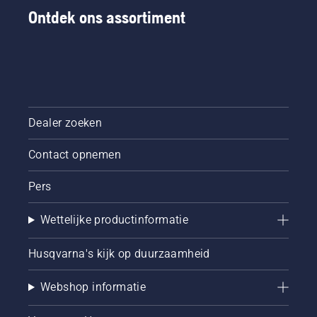
van
Ontdek ons assortiment
zaagblad
en
ketting.
Volg de
instructies
in deze
korte
Dealer zoeken
video om
te leren
Contact opnemen
hoe u
controleert
of uw
Pers
kettingsmeersysteem
juist
Wettelijke productinformatie
werkt.
Controleer
Husqvarna's kijk op duurzaamheid
eerst uw
oliepeil.
Start uw
Webshop informatie
kettingzaag
en