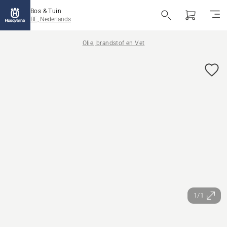
Bos & Tuin
BE, Nederlands
Olie, brandstof en Vet
1/1