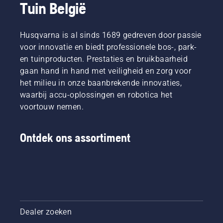
Tuin België
daarin
om
Er zijn
het
ervoor te
twee
beste
zorgen
manieren
zijn in
Husqvarna is al sinds 1689 gedreven door passie
dat hij
om de
hun
zonder
olie af te
voor innovatie en biedt professionele bos-, park-
land. Zij
wrijving
tappen,
en tuinproducten. Prestaties en bruikbaarheid
zijn ons
vrij rond
beide
gaan hand in hand met veiligheid en zorg voor
H-team.
het blad
zijn in
het milieu in onze baanbrekende innovaties,
En ze
beweegt.
deze
zijn onze
waarbij accu-oplossingen en robotica het
Dit
video te
meest
verlengt
zien.
voortouw nemen.
veeleisende
de
gebruikers.
levensduur
van
Ontdek ons assortiment
zaagblad
en
ketting.
Volg de
instructies
in deze
korte
Dealer zoeken
video om