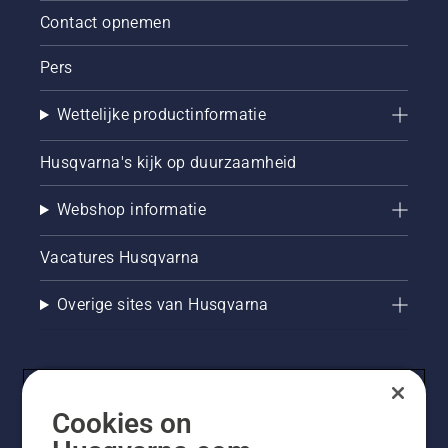
te leren
Contact opnemen
hoe u
controleert
of uw
Pers
kettingsmeersysteem
juist
Wettelijke productinformatie
werkt.
Controleer
Husqvarna's kijk op duurzaamheid
eerst uw
oliepeil.
Start uw
Webshop informatie
kettingzaag
en
Vacatures Husqvarna
controleer
of de
kettingrem
Overige sites van Husqvarna
is
uitgeschakeld.
Laat de
motor
van de
Cookies on
kettingzaag
een paar