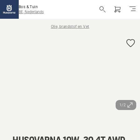
Bos & Tuin
BE, Nederlands
Olie, brandstof en Vet
1/2
HUSQVARNA 10W-30 4T AWD