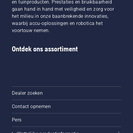
en tuinproducten. Prestaties en bruikbaarheid
beide
zijn ons
vrij rond
gaan hand in hand met veiligheid en zorg voor
zijn in
H-team.
het blad
het milieu in onze baanbrekende innovaties,
deze
En ze
beweegt.
video te
waarbij accu-oplossingen en robotica het
zijn onze
Dit
zien.
meest
verlengt
voortouw nemen.
veeleisende
de
gebruikers.
levensduur
van
Ontdek ons assortiment
zaagblad
en
ketting.
Volg de
instructies
in deze
korte
Dealer zoeken
video om
te leren
Contact opnemen
hoe u
controleert
of uw
Pers
kettingsmeersysteem
juist