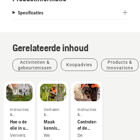
Specificaties
Gerelateerde inhoud
Activiteiten &
Products &
Koopadvies
gebeurtenissen
Innovations
Instructies's
Verhalen
Instructies's
&
&
&
handleidingen
inspiratie
handleidingen
Hoe u de
Maak
Controleren
olie in uw
kennis
of de
Husqvarna-
met het
kettingsmering
Ververs
We
De