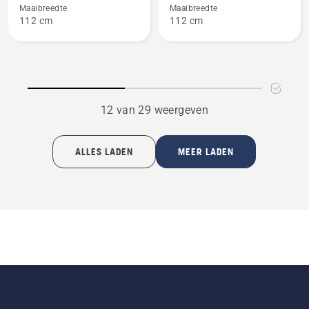
Cutting
Cutting
Maaibreedte
Maaibreedte
112 cm
112 cm
deck
deck
-
-
Combi
Combi
112 R300
112 R400
12 van 29 weergeven
ALLES LADEN
MEER LADEN