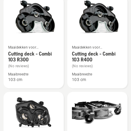
103
Bekijk
Bekijk
Maaidekken voor
Maaidekken voor
meer
meer
frontzitmaaiers voor
frontzitmaaiers voor
Cutting deck - Combi
Cutting deck - Combi
thuisgebruik
thuisgebruik
103 R300
103 R400
details
details
over
over
(No reviews)
(No reviews)
Cutting
Cutting
Maaibreedte
Maaibreedte
103 cm
103 cm
deck
deck
-
-
Combi
Combi
103 R300
103 R400