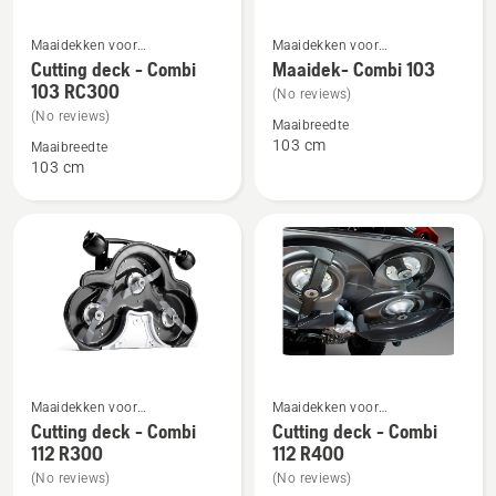
Bekijk
Bekijk
Maaidekken voor
Maaidekken voor
meer
meer
frontzitmaaiers voor
frontzitmaaiers voor
Cutting deck - Combi
Maaidek- Combi 103
thuisgebruik
thuisgebruik
103 RC300
details
details
(No reviews)
over
over
(No reviews)
Maaibreedte
Cutting
Maaidek-
103 cm
Maaibreedte
103 cm
deck
Combi
-
103
Combi
103 RC300
Bekijk
Bekijk
Maaidekken voor
Maaidekken voor
meer
meer
frontzitmaaiers voor
frontzitmaaiers voor
Cutting deck - Combi
Cutting deck - Combi
thuisgebruik
thuisgebruik
112 R300
112 R400
details
details
over
over
(No reviews)
(No reviews)