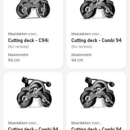
Bekijk
Bekijk
Maaidekken voor
Maaidekken voor
meer
meer
frontzitmaaiers voor
frontzitmaaiers voor
Cutting deck - C94i
Cutting deck - Combi 94
details
details
thuisgebruik
thuisgebruik
(No reviews)
(No reviews)
over
over
Maaibreedte
Maaibreedte
Cutting
Cutting
94 cm
94 cm
deck
deck
-
-
C94i
Combi
94
Bekijk
Bekijk
Maaidekken voor
Maaidekken voor
meer
meer
frontzitmaaiers voor
frontzitmaaiers voor
Cutting deck - Combi 94
Cutting deck - Combi 94