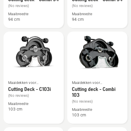
details
details
thuisgebruik
thuisgebruik
(No reviews)
(No reviews)
over
over
Maaibreedte
Maaibreedte
Cutting
Cutting
94 cm
94 cm
deck
deck
-
-
Combi
Combi
94
94
Bekijk
Bekijk
Maaidekken voor
Maaidekken voor
meer
meer
frontzitmaaiers voor
frontzitmaaiers voor
Cutting Deck - C103i
Cutting deck - Combi
thuisgebruik
thuisgebruik
103
details
details
(No reviews)
over
over
(No reviews)
Maaibreedte
Cutting
Cutting
103 cm
Maaibreedte
103 cm
Deck
deck
-
-
C103i
Combi