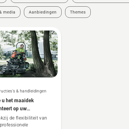
& media
Aanbiedingen
Themes
ructies's & handleidingen
 u het maaidek
teert op uw
fessionele Husqvarna-
zij de flexibiliteit van
maaier met maaidek
professionele