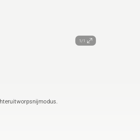
1/1
chteruitworpsnijmodus.