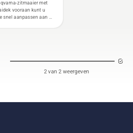
raan
qvarna-zitmaaier met
idek vooraan kunt u
e snel aanpassen aan de
kzaamheden die u te
n staan of aan nieuwe
zoenstaken.
2 van 2 weergeven