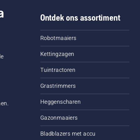
a
Ontdek ons assortiment
Robotmaaiers
Kettingzagen
le
Tuintractoren
Grastrimmers
Heggenscharen
men.
Gazonmaaiers
Bladblazers met accu