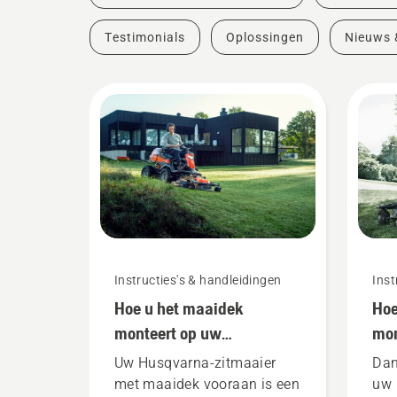
Testimonials
Oplossingen
Nieuws 
Instructies's & handleidingen
Inst
Hoe u het maaidek
Hoe
monteert op uw
mon
Husqvarna-zitmaaier met
pro
Uw Husqvarna-zitmaaier
Dank
maaidek vooraan
zit
met maaidek vooraan is een
uw 