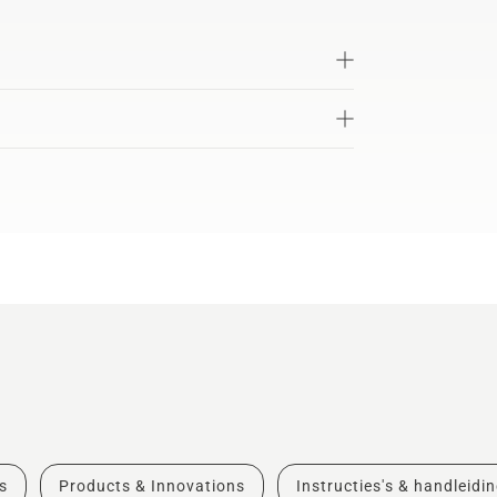
s
Products & Innovations
Instructies's & handleidi