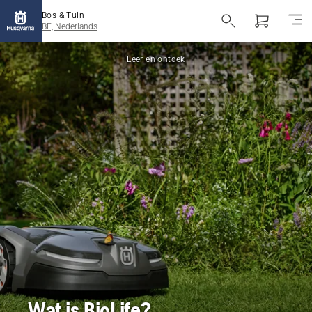
Bos & Tuin
BE, Nederlands
Leer en ontdek
Wat is BioLife?