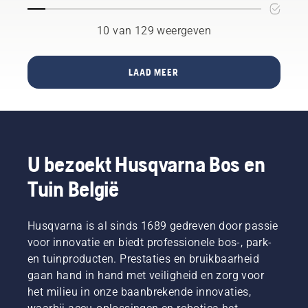
we
meest
toe
Automower®
eindelijk
veeleisende
langskomen!
een
10 van 129 weergeven
ons
gebruikers.
We
verschil
antwoord
hebben
maken
op de
het
op een
LAAD MEER
vraag:
BioLife-
voetbalveld?
Levert
initiatief
En als
een door
gelanceerd
dat het
een
om de
geval is,
Automower®
tuin te
wat zijn
robotmaaier
promoten
dan de
verzorgd
als een
U bezoekt Husqvarna Bos en
voordelen?"
voetbalveld
belangrijk
De citaat
Tuin België
een
onderdeel
is
beter
van de
afkomstig
sportveld
ondersteunin
van
Husqvarna is al sinds 1689 gedreven door passie
op dan
van de
Simeon
een met
lokale
voor innovatie en biedt professionele bos-, park-
Liljenberg,
een
biodiversiteit.
en tuinproducten. Prestaties en bruikbaarheid
hoofd
conventionele
We
terreinverzorging
gaan hand in hand met veiligheid en zorg voor
cirkelmaaier
streven
in het
het milieu in onze baanbrekende innovaties,
gemaaid
ook naar
nationale
veld?