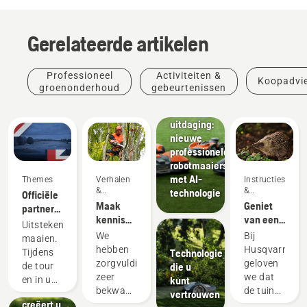
Gerelateerde artikelen
Voor
professionals
De meest
Professioneel
Activiteiten &
Koopadvi
complete
groenonderhoud
gebeurtenissen
vloot
voor elke
uitdaging:
nieuwe
professionele
robotmaaiers
met AI-
Themes
Verhalen
Instructies's
&
&
technologie
Officiële
inspiratie
handleidingen
Maak
Geniet
partner
kennis
van een
in
Uitstekend
met het
egelvriendelij
robotmaaiers
We
Bij
maaien.
Husqvarna
tuin
van de
hebben
Husqvarna
Instructies's
Technologie
Tijdens
H-Team -
DP World
zorgvuldig
geloven
&
die u
de tour
onze
Tour
Products
zeer
we dat
handleidingen
kunt
en in uw
meest
Hoe
&
bekwame
de tuin
vertrouwen
tuin.
veeleisende
creëert u
Innovations
en
een