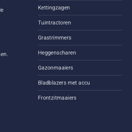
Kettingzagen
le
Tuintractoren
Grastrimmers
Heggenscharen
men.
Gazonmaaiers
Bladblazers met accu
Frontzitmaaiers