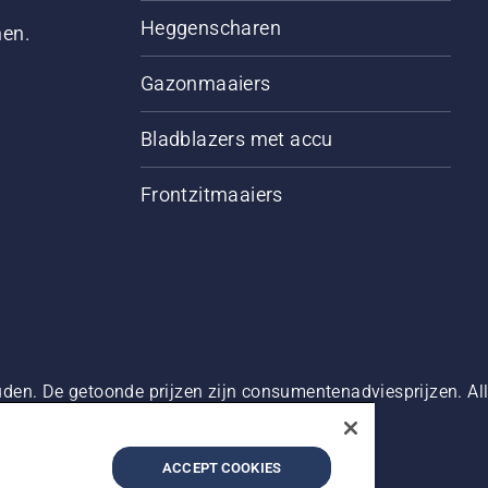
Heggenscharen
men.
Gazonmaaiers
Bladblazers met accu
Frontzitmaaiers
den. De getoonde prijzen zijn consumentenadviesprijzen. Alle
oduct beschikbaar is voor directe aankoop.
g
Imprint
Meld vermoedelijke schendingen
ACCEPT COOKIES