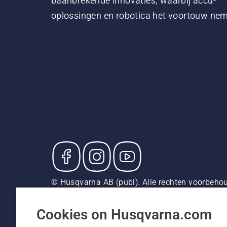
baanbrekende innovaties, waarbij accu-
oplossingen en robotica het voortouw ne
© Husqvarna AB (publ). Alle rechten voorbehou
adviesverkoopprijzen (incl. BTW), tenzij het pr
Cookiebeleid
Gebruiksvoorwaarden
Privacyverklarin
Cookies on Husqvarna.com