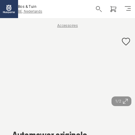
Bos & Tuin
BE, Nederlands
Accessoires
1/2
Automower originele