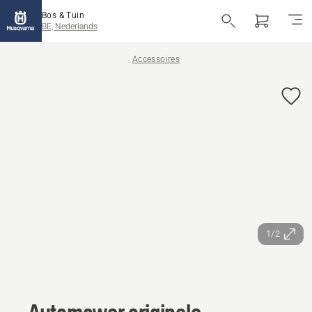
Bos & Tuin
BE, Nederlands
Accessoires
1/2
Automower originele