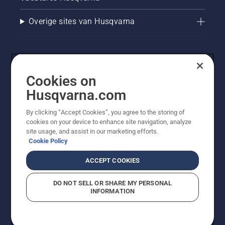
Overige sites van Husqvarna
Cookies on
Husqvarna.com
By clicking “Accept Cookies”, you agree to the storing of
cookies on your device to enhance site navigation, analyze
© Husqvarna AB (publ). Alle rechten voorbehouden. De
site usage, and assist in our marketing efforts.
getoonde prijzen zijn consumentenadviesprijzen. Alle
Cookie Policy
vermelde prijzen zijn adviesverkoopprijzen (incl. BTW),
tenzij het product beschikbaar is voor directe aankoop.
ACCEPT COOKIES
Cookiebeleid
Gebruiksvoorwaarden
Privacyverklaring
Imprint
Meld vermoedelijke schendingen
DO NOT SELL OR SHARE MY PERSONAL
INFORMATION