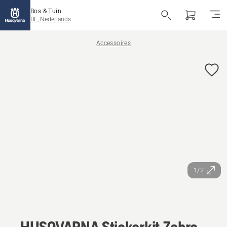
Bos & Tuin
BE, Nederlands
Accessoires
1/2
HUSQVARNA Stickerkit Zebra