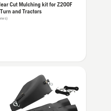
ear Cut Mulching kit for Z200F
Turn and Tractors
iews)
g