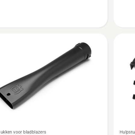
Bekijk
tukken voor bladblazers
Hulpstu
meer