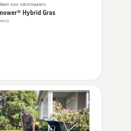
kken voor robotmaaiers
mower® Hybrid Gras
iews)
wer®