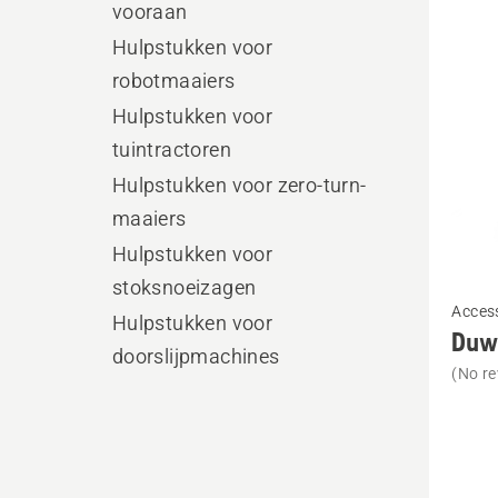
produ
vooraan
Hulpstukken voor
robotmaaiers
Hulpstukken voor
tuintractoren
Hulpstukken voor zero-turn-
maaiers
Hulpstukken voor
stoksnoeizagen
Bekijk
Acces
meer
Hulpstukken voor
Duw
details
doorslijpmachines
(No re
over
Duwbe