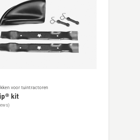
kken voor tuintractoren
ip® kit
iews)
®