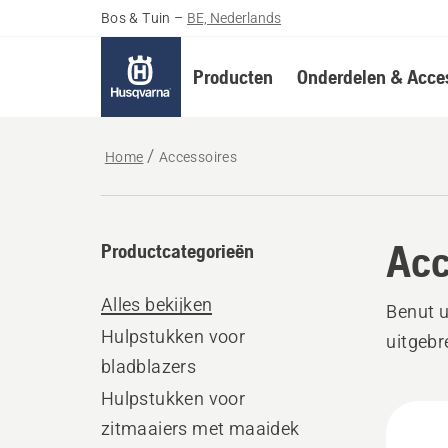
Bos & Tuin
–
BE, Nederlands
Producten
Onderdelen & Acces
Home
Accessoires
Acc
Productcategorieën
Alles bekijken
Benut 
Hulpstukken voor
uitgebr
bladblazers
Hulpstukken voor
Alle
zitmaaiers met maaidek