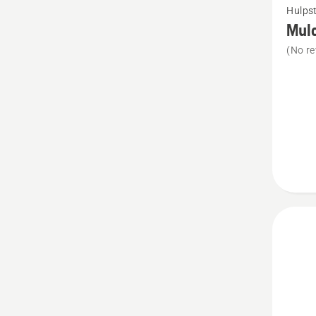
Hulpst
meer
Mul
details
(No re
over
Mulch
Plug