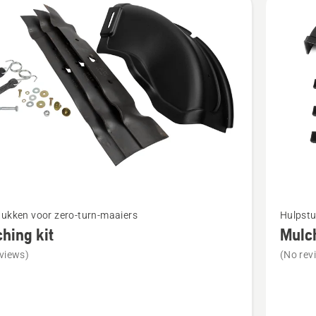
s
Bekijk
tukken voor zero-turn-maaiers
Hulpstu
meer
hing kit
Mulch
details
views)
(No rev
over
ng
Mulchin
kit