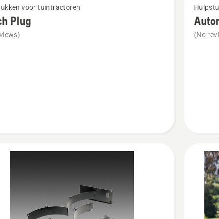
ukken voor tuintractoren
Hulpstu
meer
ch Plug
Auto
details
views)
(No rev
over
Automo
Hybrid
Gras