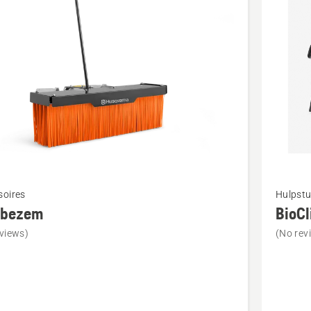
cten
Bekijk
soires
Hulpstu
meer
bezem
BioCl
details
views)
(No rev
over
zem
BioClip
kit