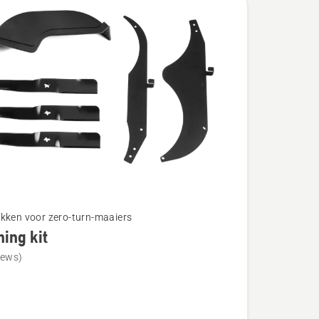
kken voor zero-turn-maaiers
ing kit
iews)
g