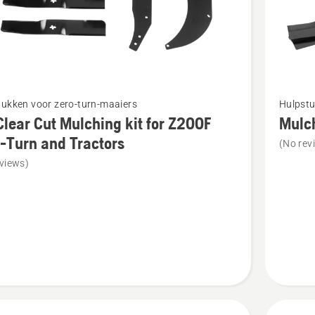
Bekijk
tukken voor zero-turn-maaiers
Hulpstu
meer
lear Cut Mulching kit for Z200F
Mulch
details
-Turn and Tractors
(No rev
over
views)
r
Mulch
Kit
ng