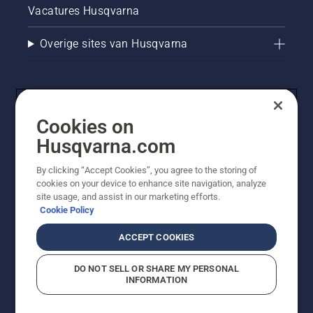
Vacatures Husqvarna
Overige sites van Husqvarna
Cookies on
Husqvarna.com
By clicking “Accept Cookies”, you agree to the storing of
cookies on your device to enhance site navigation, analyze
© Husqvarna AB (publ). Alle rechten voorbehouden. De
site usage, and assist in our marketing efforts.
getoonde prijzen zijn consumentenadviesprijzen. Alle
Cookie Policy
vermelde prijzen zijn adviesverkoopprijzen (incl. BTW),
tenzij het product beschikbaar is voor directe aankoop.
ACCEPT COOKIES
Cookiebeleid
Gebruiksvoorwaarden
Privacyverklaring
Imprint
Meld vermoedelijke schendingen
DO NOT SELL OR SHARE MY PERSONAL
INFORMATION