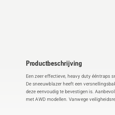
Productbeschrijving
Een zeer effectieve, heavy duty ééntraps 
De sneeuwblazer heeft een versnellingsbak
deze eenvoudig te bevestigen is. Aanbevole
met AWD modellen. Vanwege veiligheidsre
met meer dan 10 graden stijgingspercenta