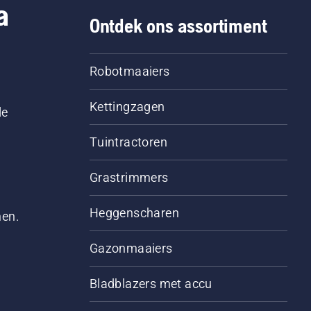
a
Ontdek ons assortiment
Robotmaaiers
Kettingzagen
le
Tuintractoren
Grastrimmers
Heggenscharen
men.
Gazonmaaiers
Bladblazers met accu