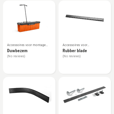
Alle
producten
Bekijk
Bekijk
Accessoires voor montage
Accessoires voor
meer
meer
aan de voorzijde
frontzitmaaiers voor montage
Duwbezem
Rubber blade
details
details
aan de voorzijde
(No reviews)
(No reviews)
over
over
Duwbezem
Rubber
blade