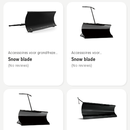
Bekijk
Bekijk
Accessoires voor grondfrezen
Accessoires voor
meer
meer
voor montage aan de
frontzitmaaiers voor montage
Snow blade
Snow blade
details
details
voorzijde
aan de voorzijde
(No reviews)
(No reviews)
over
over
Snow
Snow
blade
blade