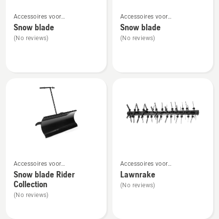
Bekijk
Bekijk
Accessoires voor
Accessoires voor
meer
meer
frontzitmaaiers voor montage
tuintractoren voor montage
Snow blade
Snow blade
details
details
aan de voorzijde
aan de voorzijde
(No reviews)
(No reviews)
over
over
Snow
Snow
blade
blade
Bekijk
Bekijk
Accessoires voor
Accessoires voor
meer
meer
frontzitmaaiers voor montage
frontzitmaaiers voor montage
Snow blade Rider
Lawnrake
details
details
aan de voorzijde
aan de voorzijde
Collection
(No reviews)
over
over
(No reviews)
Snow
Lawnrake
blade