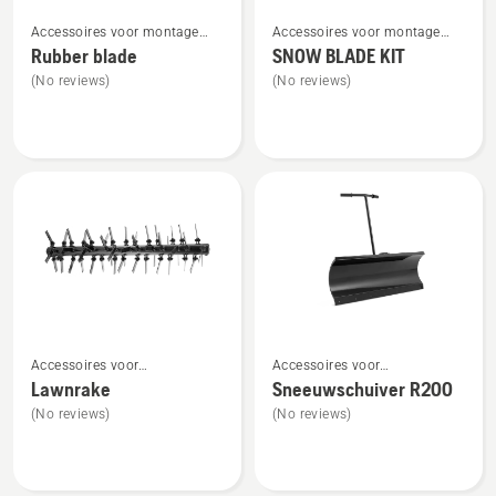
Bekijk
Bekijk
Accessoires voor montage
Accessoires voor montage
meer
meer
aan de voorzijde
aan de voorzijde
Rubber blade
SNOW BLADE KIT
details
details
(No reviews)
(No reviews)
over
over
Rubber
SNOW
blade
BLADE
KIT
Bekijk
Bekijk
Accessoires voor
Accessoires voor
meer
meer
frontzitmaaiers voor montage
frontzitmaaiers voor montage
Lawnrake
Sneeuwschuiver R200
details
details
aan de voorzijde
aan de voorzijde
(No reviews)
(No reviews)
over
over
Lawnrake
Sneeuwschuiver
R200