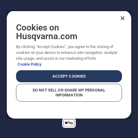
Cookies on
Husqvarna.com
By clicking “Accept Cookies”, you agree to the storing of
cookies on your device to enhance site navigation, analyze
© Husqvarna AB (publ). Alle rechten voorbehouden. De
site usage, and assist in our marketing efforts.
getoonde prijzen zijn consumentenadviesprijzen. Alle
Cookie Policy
vermelde prijzen zijn adviesverkoopprijzen (incl. BTW),
tenzij het product beschikbaar is voor directe aankoop.
ACCEPT COOKIES
Cookiebeleid
Gebruiksvoorwaarden
Privacyverklaring
Imprint
Meld vermoedelijke schendingen
DO NOT SELL OR SHARE MY PERSONAL
INFORMATION