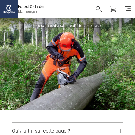
Forest & Garden
BE, Français
Opérations d’abattage d’arbres de base
Qu'y a-t-il sur cette page ?