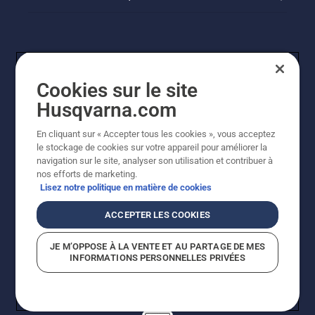
Cookies sur le site
Husqvarna.com
En cliquant sur « Accepter tous les cookies », vous acceptez
© Husqvarna AB (publ). Tous droits réservés. Les prix
le stockage de cookies sur votre appareil pour améliorer la
indiqués sont des prix de vente conseillés. Tous les prix
navigation sur le site, analyser son utilisation et contribuer à
indiqués sont des prix de vente recommandés (TVA
nos efforts de marketing.
incluse), sauf si le produit est disponible pour un achat
Lisez notre politique en matière de cookies
direct.
Politique relative aux cookies
Conditions d'utilisation
ACCEPTER LES COOKIES
Avis de confidentialité
Imprint
Signalement de violations présumées
JE M’OPPOSE À LA VENTE ET AU PARTAGE DE MES
INFORMATIONS PERSONNELLES PRIVÉES