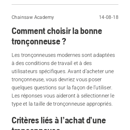
Critères liés à l’achat d’une tronçonneuse
Différents types de tronçonneuses
Chainsaw Academy
14-08-18
Choisir la taille
Comment choisir la bonne
Guide bar length
tronçonneuse ?
Les tronçonneuses modernes sont adaptées
à des conditions de travail et à des
utilisateurs spécifiques. Avant d’acheter une
tronçonneuse, vous devriez vous poser
quelques questions sur la façon de l’utiliser.
Les réponses vous aideront à sélectionner le
type et la taille de tronçonneuse appropriés.
Critères liés à l’achat d’une