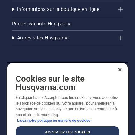
informations sur la boutique en ligne
Postes vacants Husqvarna
Autres sites Husqvarna
Cookies sur le site
Husqvarna.com
En cliquant sur « Accepter tous les cookies », vous acceptez
© Husqvarna AB (publ). Tous droits réservés. Les prix
le stockage de cookies sur votre appareil pour améliorer la
indiqués sont des prix de vente conseillés. Tous les prix
navigation sur le site, analyser son utilisation et contribuer à
indiqués sont des prix de vente recommandés (TVA
nos efforts de marketing.
incluse), sauf si le produit est disponible pour un achat
Lisez notre politique en matière de cookies
direct.
Politique relative aux cookies
Conditions d'utilisation
ACCEPTER LES COOKIES