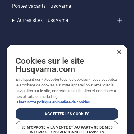
Postes vacants Husqvarna
Autres sites Husqvarna
Cookies sur le site
Husqvarna.com
En cliquant sur « Accepter tous les cookies », vous acceptez
© Husqvarna AB (publ). Tous droits réservés. Les prix
le stockage de cookies sur votre appareil pour améliorer la
indiqués sont des prix de vente conseillés. Tous les prix
navigation sur le site, analyser son utilisation et contribuer à
indiqués sont des prix de vente recommandés (TVA
nos efforts de marketing.
incluse), sauf si le produit est disponible pour un achat
Lisez notre politique en matière de cookies
direct.
Politique relative aux cookies
Conditions d'utilisation
ACCEPTER LES COOKIES
Avis de confidentialité
Imprint
Signalement de violations présumées
JE M’OPPOSE À LA VENTE ET AU PARTAGE DE MES
INFORMATIONS PERSONNELLES PRIVÉES