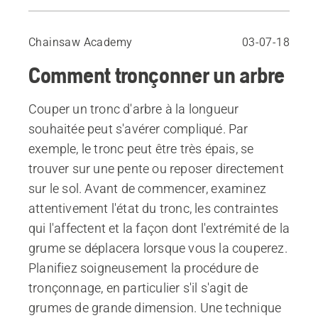
La sécurité lors du tronçonnage
Prise en compte des contraintes du bois
Chainsaw Academy
03-07-18
Compression sur le dessus
Comment tronçonner un arbre
Compression sur le dessous
Couper un tronc d'arbre à la longueur
souhaitée peut s'avérer compliqué. Par
exemple, le tronc peut être très épais, se
trouver sur une pente ou reposer directement
sur le sol. Avant de commencer, examinez
attentivement l'état du tronc, les contraintes
qui l'affectent et la façon dont l'extrémité de la
grume se déplacera lorsque vous la couperez.
Planifiez soigneusement la procédure de
tronçonnage, en particulier s'il s'agit de
grumes de grande dimension. Une technique