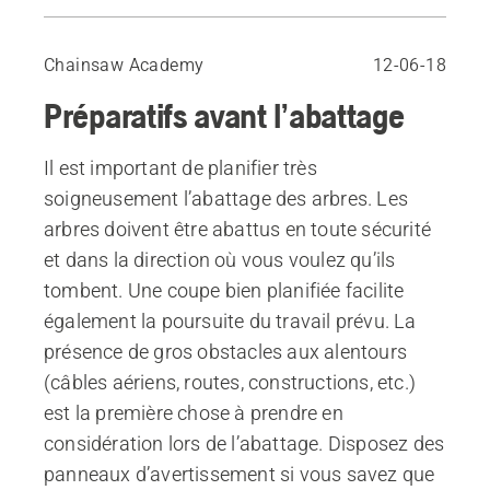
Planifier l’abattage de l’arbre
Vérifiez la hauteur de l’arbre
Chainsaw Academy
12-06-18
Distance de sécurité
Préparatifs avant l’abattage
Choisir la direction de chute la plus naturelle possible
Dégager la végétation basse
Il est important de planifier très
Élaguer les branches basses
soigneusement l’abattage des arbres. Les
Planifier et aménager des voies de repli
arbres doivent être abattus en toute sécurité
et dans la direction où vous voulez qu’ils
tombent. Une coupe bien planifiée facilite
également la poursuite du travail prévu. La
présence de gros obstacles aux alentours
(câbles aériens, routes, constructions, etc.)
est la première chose à prendre en
considération lors de l’abattage. Disposez des
panneaux d’avertissement si vous savez que