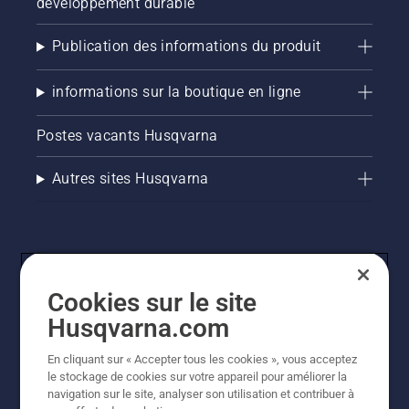
développement durable
Publication des informations du produit
informations sur la boutique en ligne
Postes vacants Husqvarna
Autres sites Husqvarna
Cookies sur le site
Husqvarna.com
En cliquant sur « Accepter tous les cookies », vous acceptez
© Husqvarna AB (publ). Tous droits réservés. Les prix
le stockage de cookies sur votre appareil pour améliorer la
indiqués sont des prix de vente conseillés. Tous les prix
navigation sur le site, analyser son utilisation et contribuer à