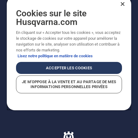
Nous contacter
Cookies sur le site
Husqvarna.com
Salle de presse
En cliquant sur « Accepter tous les cookies », vous acceptez
L'approche de Husqvarna en matière de
le stockage de cookies sur votre appareil pour améliorer la
développement durable
navigation sur le site, analyser son utilisation et contribuer à
nos efforts de marketing.
Lisez notre politique en matière de cookies
Publication des informations du produit
ACCEPTER LES COOKIES
informations sur la boutique en ligne
JE M’OPPOSE À LA VENTE ET AU PARTAGE DE MES
INFORMATIONS PERSONNELLES PRIVÉES
Postes vacants Husqvarna
Autres sites Husqvarna