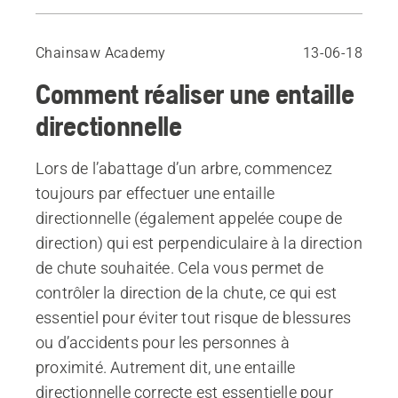
Avant de commencer
Choisir la bonne entaille directionnelle
Chainsaw Academy
13-06-18
Entailles directionnelles
Comment réaliser une entaille
Entaille classique avec coupe oblique vers le haut
Autres méthodes
directionnelle
Lors de l’abattage d’un arbre, commencez
toujours par effectuer une entaille
directionnelle (également appelée coupe de
direction) qui est perpendiculaire à la direction
de chute souhaitée. Cela vous permet de
contrôler la direction de la chute, ce qui est
essentiel pour éviter tout risque de blessures
ou d’accidents pour les personnes à
proximité. Autrement dit, une entaille
directionnelle correcte est essentielle pour