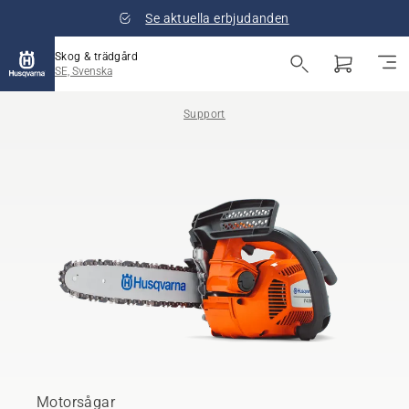
Se aktuella erbjudanden
Skog & trädgård
SE, Svenska
Support
Motorsågar