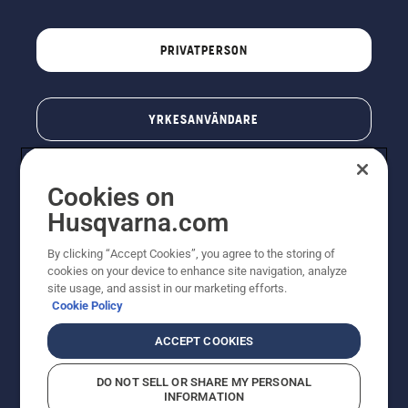
PRIVATPERSON
YRKESANVÄNDARE
Cookies on
Husqvarna.com
By clicking “Accept Cookies”, you agree to the storing of
cookies on your device to enhance site navigation, analyze
site usage, and assist in our marketing efforts.
Cookie Policy
© Husqvarna AB (publ). All rights reserved. Priserna
som visas är rekommenderade cirkapriser. Alla angivna
ACCEPT COOKIES
priser är rekommenderade försäljningspriser (inkl.
moms) om inte produkten är tillgänglig för direkt köp.
DO NOT SELL OR SHARE MY PERSONAL
Cookiepolicy
Användningsvillkor
Sekretessmeddelande
INFORMATION
Företagsinformation
Rapportera misstänkta överträdelser