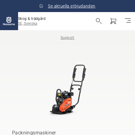
Se aktuella erbjudanden
Skog & trädgård
SE, Svenska
Support
Packningsmaskiner