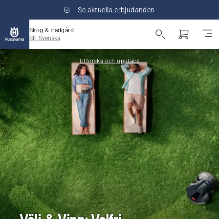
Se aktuella erbjudanden
Skog & trädgård
SE, Svenska
Utforska och upptäck