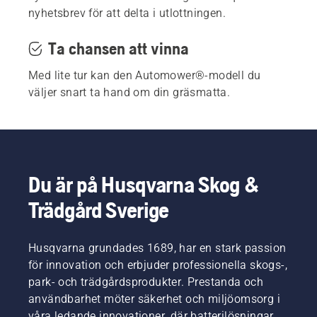
nyhetsbrev för att delta i utlottningen.
Ta chansen att vinna
Med lite tur kan den Automower®-modell du
väljer snart ta hand om din gräsmatta.
Du är på Husqvarna Skog &
Trädgård Sverige
Husqvarna grundades 1689, har en stark passion
för innovation och erbjuder professionella skogs-,
park- och trädgårdsprodukter. Prestanda och
användbarhet möter säkerhet och miljöomsorg i
våra ledande innovationer, där batterilösningar