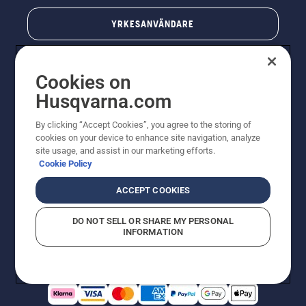
YRKESANVÄNDARE
Cookies on
Husqvarna.com
By clicking “Accept Cookies”, you agree to the storing of
cookies on your device to enhance site navigation, analyze
site usage, and assist in our marketing efforts.
Cookie Policy
© Husqvarna AB (publ). All rights reserved. Priserna
som visas är rekommenderade cirkapriser. Alla angivna
ACCEPT COOKIES
priser är rekommenderade försäljningspriser (inkl.
moms) om inte produkten är tillgänglig för direkt köp.
DO NOT SELL OR SHARE MY PERSONAL
Cookiepolicy
Användningsvillkor
Sekretessmeddelande
INFORMATION
Företagsinformation
Rapportera misstänkta överträdelser