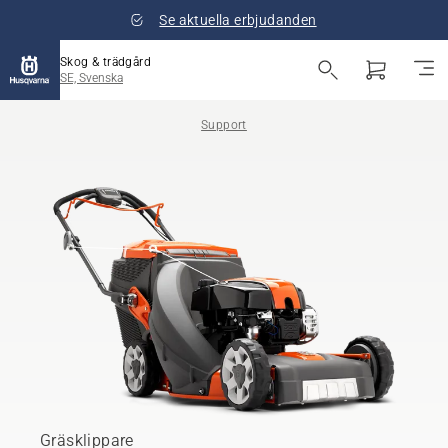
Se aktuella erbjudanden
Skog & trädgård
SE, Svenska
Support
Gräsklippare