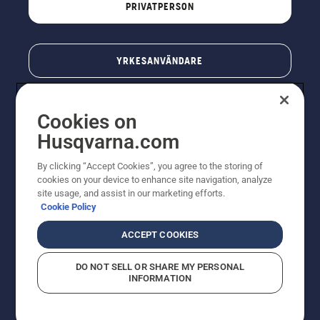
PRIVATPERSON
YRKESANVÄNDARE
Cookies on
Husqvarna.com
By clicking “Accept Cookies”, you agree to the storing of
cookies on your device to enhance site navigation, analyze
site usage, and assist in our marketing efforts.
Cookie Policy
© Husqvarna AB (publ). All rights reserved. Priserna
som visas är rekommenderade cirkapriser. Alla angivna
ACCEPT COOKIES
priser är rekommenderade försäljningspriser (inkl.
moms) om inte produkten är tillgänglig för direkt köp.
DO NOT SELL OR SHARE MY PERSONAL
Cookiepolicy
Användningsvillkor
Sekretessmeddelande
INFORMATION
Företagsinformation
Rapportera misstänkta överträdelser