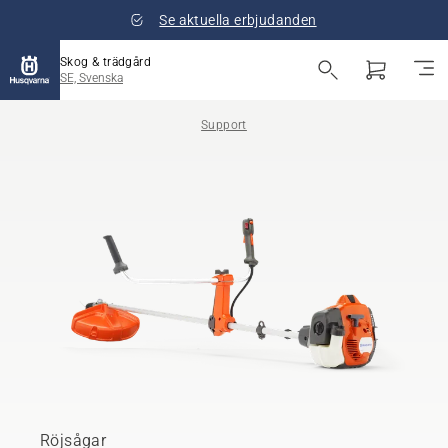
Se aktuella erbjudanden
Skog & trädgård
SE, Svenska
Support
Röjsågar