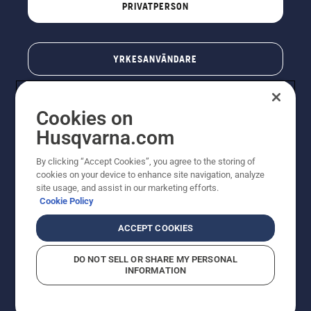
PRIVATPERSON
YRKESANVÄNDARE
Cookies on
Husqvarna.com
By clicking “Accept Cookies”, you agree to the storing of
cookies on your device to enhance site navigation, analyze
site usage, and assist in our marketing efforts.
Cookie Policy
© Husqvarna AB (publ). All rights reserved. Priserna
som visas är rekommenderade cirkapriser. Alla angivna
ACCEPT COOKIES
priser är rekommenderade försäljningspriser (inkl.
moms) om inte produkten är tillgänglig för direkt köp.
DO NOT SELL OR SHARE MY PERSONAL
Cookiepolicy
Användningsvillkor
Sekretessmeddelande
INFORMATION
Företagsinformation
Rapportera misstänkta överträdelser