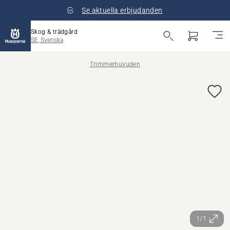
Se aktuella erbjudanden
Skog & trädgård
SE, Svenska
Trimmerhuvuden
1/1