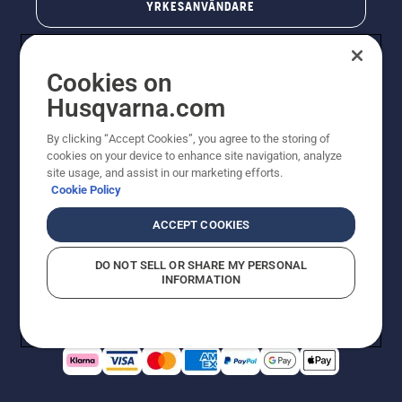
YRKESANVÄNDARE
Cookies on
Husqvarna.com
By clicking “Accept Cookies”, you agree to the storing of
cookies on your device to enhance site navigation, analyze
site usage, and assist in our marketing efforts.
Cookie Policy
© Husqvarna AB (publ). All rights reserved. Priserna
som visas är rekommenderade cirkapriser. Alla angivna
ACCEPT COOKIES
priser är rekommenderade försäljningspriser (inkl.
moms) om inte produkten är tillgänglig för direkt köp.
DO NOT SELL OR SHARE MY PERSONAL
Cookiepolicy
Användningsvillkor
Sekretessmeddelande
INFORMATION
Företagsinformation
Rapportera misstänkta överträdelser