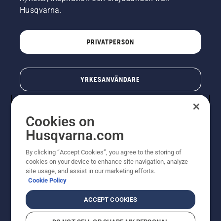
Husqvarna.
PRIVATPERSON
YRKESANVÄNDARE
Cookies on
Husqvarna.com
By clicking “Accept Cookies”, you agree to the storing of
cookies on your device to enhance site navigation, analyze
site usage, and assist in our marketing efforts.
Cookie Policy
© Husqvarna AB (publ). All rights reserved. Priserna
som visas är rekommenderade cirkapriser. Alla angivna
ACCEPT COOKIES
priser är rekommenderade försäljningspriser (inkl.
moms) om inte produkten är tillgänglig för direkt köp.