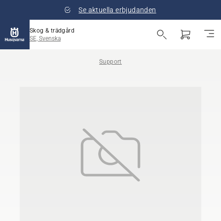
Se aktuella erbjudanden
Skog & trädgård
SE, Svenska
Support