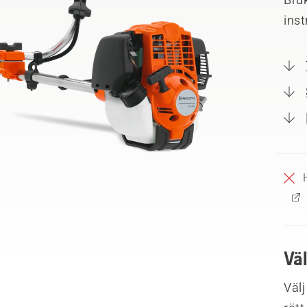
ins
Vä
Välj