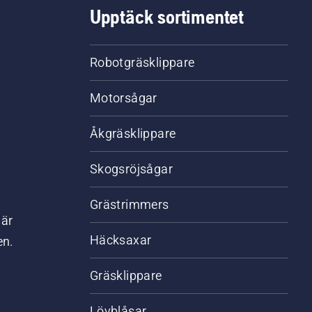
Upptäck sortimentet
Robotgräsklippare
Motorsågar
Åkgräsklippare
Skogsröjsågar
Grästrimmers
där
Häcksaxar
en.
Gräsklippare
Lövblåsar