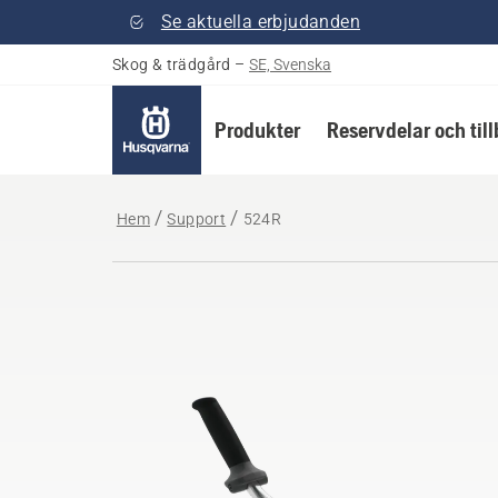
Se aktuella erbjudanden
Skog & trädgård
–
SE, Svenska
Produkter
Reservdelar och til
Hem
Support
524R