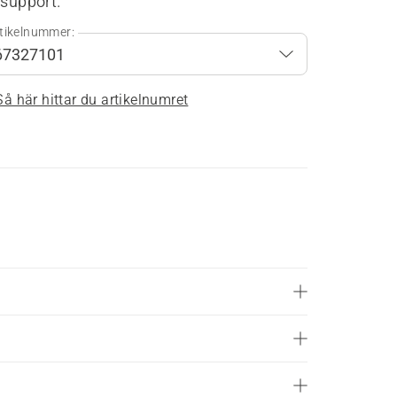
 support.
tikelnummer:
Så här hittar du artikelnumret