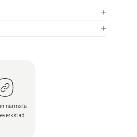
din närmsta
ceverkstad