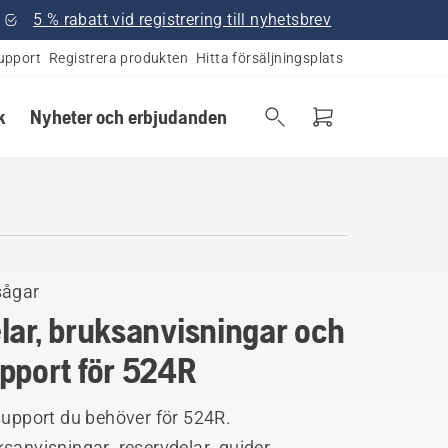
5 % rabatt vid registrering till nyhetsbrev
upport
Registrera produkten
Hitta försäljningsplats
k
Nyheter och erbjudanden
sågar
lar, bruksanvisningar och
pport för 524R
support du behöver för 524R.
sanvisningar, reservdelar, guider,