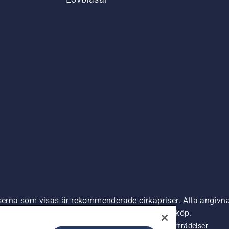
,
iserna som visas är rekommenderade cirkapriser. Alla angivna
s) om inte produkten är tillgänglig för direkt köp.
nde
Företagsinformation
Rapportera misstänkta överträdelser