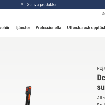
Se nya produkter
S
lbehör
Tjänster
Professionella
Utforska och upptäc
Röj
De
su
All 
Bruk