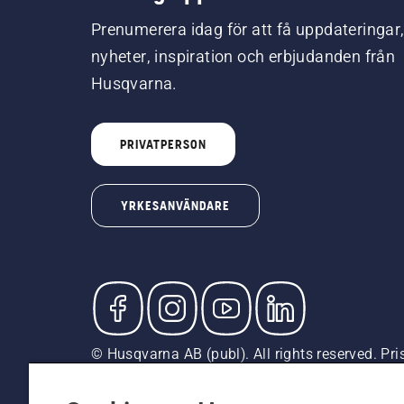
Prenumerera idag för att få uppdateringar
nyheter, inspiration och erbjudanden från
Husqvarna.
PRIVATPERSON
YRKESANVÄNDARE
© Husqvarna AB (publ). All rights reserved. Pr
är rekommenderade försäljningspriser (inkl. mom
Cookiepolicy
Användningsvillkor
Sekretessmeddela