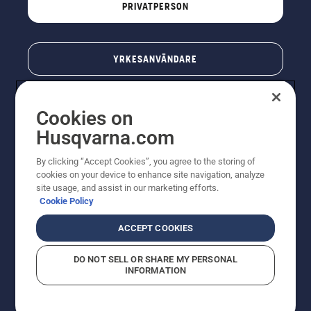
PRIVATPERSON
YRKESANVÄNDARE
Cookies on
Husqvarna.com
By clicking “Accept Cookies”, you agree to the storing of
cookies on your device to enhance site navigation, analyze
site usage, and assist in our marketing efforts.
Cookie Policy
© Husqvarna AB (publ). All rights reserved. Priserna
som visas är rekommenderade cirkapriser. Alla angivna
ACCEPT COOKIES
priser är rekommenderade försäljningspriser (inkl.
moms) om inte produkten är tillgänglig för direkt köp.
DO NOT SELL OR SHARE MY PERSONAL
Cookiepolicy
Användningsvillkor
Sekretessmeddelande
INFORMATION
Företagsinformation
Rapportera misstänkta överträdelser