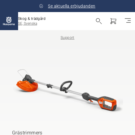
Se aktuella erbjudanden
Skog & trädgård
SE, Svenska
Support
Grästrimmers