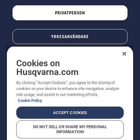
PRIVATPERSON
YRKESANVÄNDARE
Cookies on
Husqvarna.com
By clicking “Accept Cookies”, you agree to the storing of
cookies on your device to enhance site navigation, analyze
site usage, and assist in our marketing efforts.
Cookie Policy
© Husqvarna AB (publ). All rights reserved. Priserna
som visas är rekommenderade cirkapriser. Alla angivna
ACCEPT COOKIES
priser är rekommenderade försäljningspriser (inkl.
moms) om inte produkten är tillgänglig för direkt köp.
DO NOT SELL OR SHARE MY PERSONAL
Cookiepolicy
Användningsvillkor
Sekretessmeddelande
INFORMATION
Företagsinformation
Rapportera misstänkta överträdelser