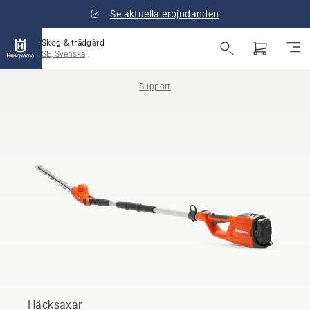
Se aktuella erbjudanden
Skog & trädgård
SE, Svenska
Support
Häcksaxar