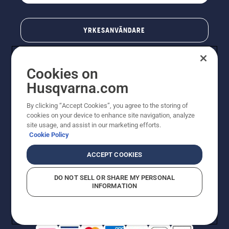
YRKESANVÄNDARE
Cookies on
Husqvarna.com
By clicking “Accept Cookies”, you agree to the storing of
cookies on your device to enhance site navigation, analyze
site usage, and assist in our marketing efforts.
Cookie Policy
© Husqvarna AB (publ). All rights reserved. Priserna
som visas är rekommenderade cirkapriser. Alla angivna
ACCEPT COOKIES
priser är rekommenderade försäljningspriser (inkl.
moms) om inte produkten är tillgänglig för direkt köp.
DO NOT SELL OR SHARE MY PERSONAL
Cookiepolicy
Användningsvillkor
Sekretessmeddelande
INFORMATION
Företagsinformation
Rapportera misstänkta överträdelser