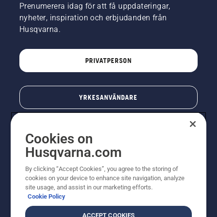
Prenumerera idag för att få uppdateringar,
nyheter, inspiration och erbjudanden från
Husqvarna.
PRIVATPERSON
YRKESANVÄNDARE
Cookies on
Husqvarna.com
By clicking “Accept Cookies”, you agree to the storing of
cookies on your device to enhance site navigation, analyze
site usage, and assist in our marketing efforts.
Cookie Policy
© Husqvarna AB (publ). All rights reserved. Priserna
som visas är rekommenderade cirkapriser. Alla angivna
ACCEPT COOKIES