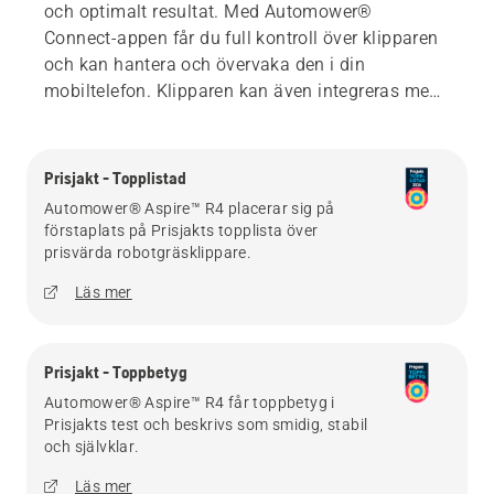
och optimalt resultat. Med Automower®
Connect-appen får du full kontroll över klipparen
och kan hantera och övervaka den i din
mobiltelefon. Klipparen kan även integreras med
ditt smarta hem så att du kan använda
röststyrning med Alexa eller Google Home, eller
dra nytta av IFTTT-rutiner. Förvaring underlättas
Prisjakt - Topplistad
av den kompakta designen, samt de medföljande
Automower® Aspire™ R4 placerar sig på
Aspire™-krokarna.
förstaplats på Prisjakts topplista över
prisvärda robotgräsklippare.
Läs mer
Prisjakt - Toppbetyg
Automower® Aspire™ R4 får toppbetyg i
Prisjakts test och beskrivs som smidig, stabil
och självklar.
Läs mer