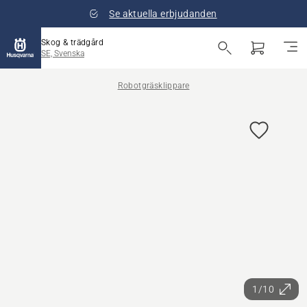
Se aktuella erbjudanden
Skog & trädgård
SE, Svenska
Robotgräsklippare
1/10