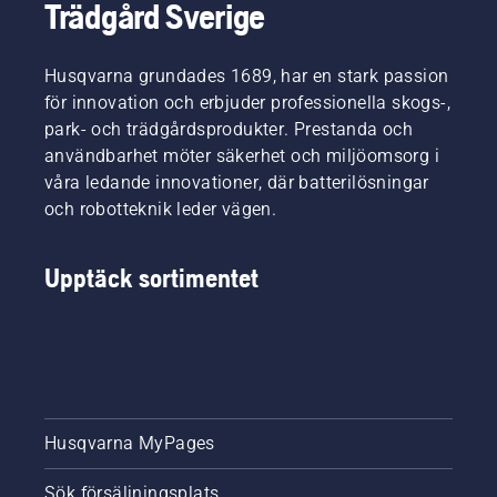
Trädgård Sverige
slinglös
gräsmatta
installation
är i
via
bästa
Husqvarna grundades 1689, har en stark passion
satellitteknik
möjliga
för innovation och erbjuder professionella skogs-,
eller
form när
park- och trädgårdsprodukter. Prestanda och
installation
gräset
med
användbarhet möter säkerhet och miljöomsorg i
börjar
fysiska
växa
våra ledande innovationer, där batterilösningar
begränsnings
igen.
och robotteknik leder vägen.
Upptäck sortimentet
Husqvarna MyPages
Sök försäljningsplats