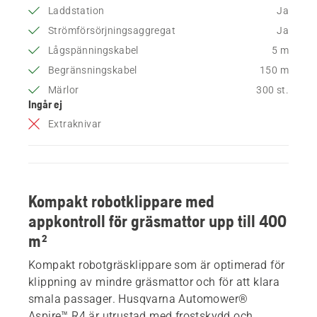
Laddstation
Ja
Strömförsörjningsaggregat
Ja
Lågspänningskabel
5 m
Begränsningskabel
150 m
Märlor
300 st.
Ingår ej
Extraknivar
Kompakt robotklippare med
appkontroll för gräsmattor upp till 400
m²
Kompakt robotgräsklippare som är optimerad för
klippning av mindre gräsmattor och för att klara
smala passager. Husqvarna Automower®
Aspire™ R4 är utrustad med frostskydd och