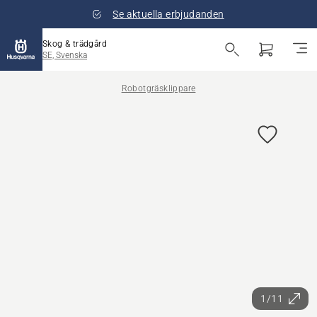
Se aktuella erbjudanden
Skog & trädgård
SE, Svenska
Robotgräsklippare
1/11