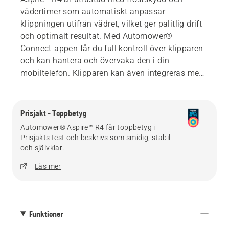
vädertimer som automatiskt anpassar
klippningen utifrån vädret, vilket ger pålitlig drift
och optimalt resultat. Med Automower®
Connect-appen får du full kontroll över klipparen
och kan hantera och övervaka den i din
mobiltelefon. Klipparen kan även integreras med
ditt smarta hem så att du kan använda
röststyrning med Alexa eller Google Home, eller
dra nytta av IFTTT-rutiner. Förvaring underlättas
Prisjakt - Toppbetyg
av den kompakta designen, samt de medföljande
Automower® Aspire™ R4 får toppbetyg i
Aspire™-krokarna.
Prisjakts test och beskrivs som smidig, stabil
och självklar.
Läs mer
Funktioner