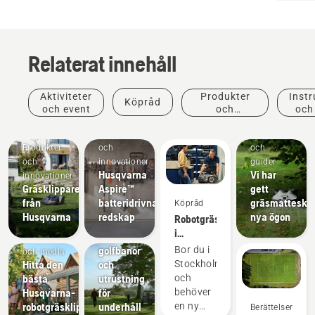
Relaterat innehåll
Aktiviteter
Produkter
Instr
Köpråd
och event
och
och
innovationer
Produkter
Instruktioner
Produkter
och
och
och
innovationer
guider
Husqvarna
Vi har
innovationer
Gräsklippare
Aspire™
gett
från
batteridrivna
gräsmattesköt
Köpråd
Lösningar
Husqvarna
redskap
nya ögon
Robotgräsklippare
Gräsklippare
i
för
Nyheter
Stockholm
golfbanor
Bor du i
och media
– Hitta
Hitta den
och
Stockholm
rätt
bästa
utrustning
och
Automower®
Husqvarna-
för
behöver
robotgräsklipparen
underhåll
en ny
Berättelser