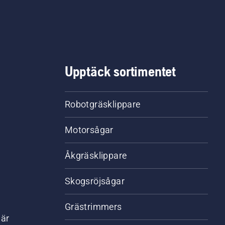
Upptäck sortimentet
Robotgräsklippare
Motorsågar
Åkgräsklippare
Skogsröjsågar
Grästrimmers
där