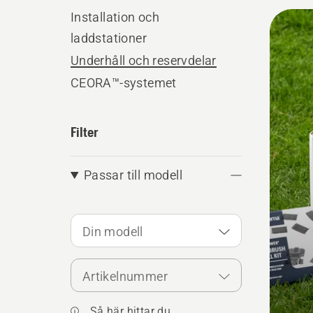
Alla
Installation och
laddstationer
produ
Underhåll och reservdelar
CEORA™-systemet
Filter
Passar till modell
Din modell
Artikelnummer
Så här hittar du