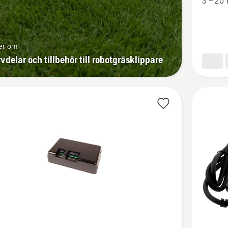
3 – 20
er om
vdelar och tillbehör till robotgräsklippare