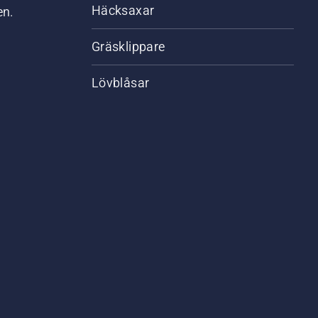
Häcksaxar
en.
Gräsklippare
Lövblåsar
,