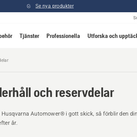
Se nya produkter
S
lbehör
Tjänster
Professionella
Utforska och upptäc
delar
erhåll och reservdelar
n Husqvarna Automower® i gott skick, så förblir den di
fter år.