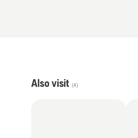
Also visit
(
4
)