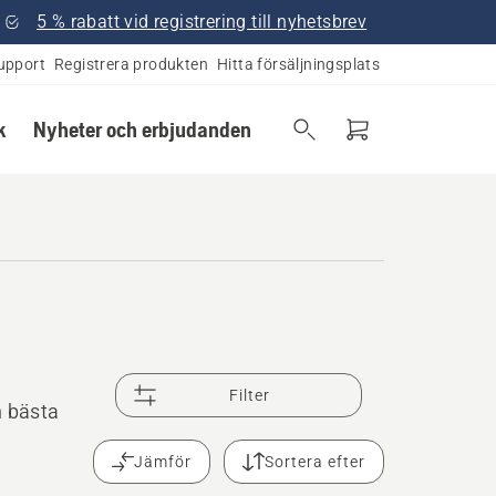
5 % rabatt vid registrering till nyhetsbrev
upport
Registrera produkten
Hitta försäljningsplats
k
Nyheter och erbjudanden
Filter
n bästa
Jämför
Sortera efter