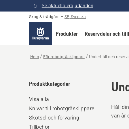
Se aktuella erbjudanden
Skog & trädgård
–
SE, Svenska
Produkter
Reservdelar och til
Hem
För robotgräsklippare
Underhåll och reserv
Und
Produktkategorier
Visa alla
Håll di
Knivar till robotgräsklippare
vän år e
Skötsel och förvaring
Tillbehör