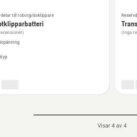
Se
delar till robotgräsklippare
Reservde
mer
tklipparbatteri
Tran
tion
informat
recensioner)
(Inga r
om
rispänning
ipparbatteri
Transfo
ityp
n
Visar 4 av 4