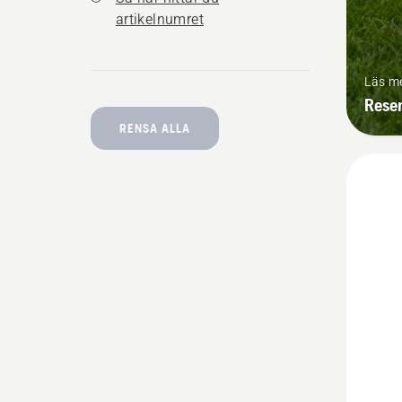
artikelnumret
Läs m
Reser
RENSA ALLA