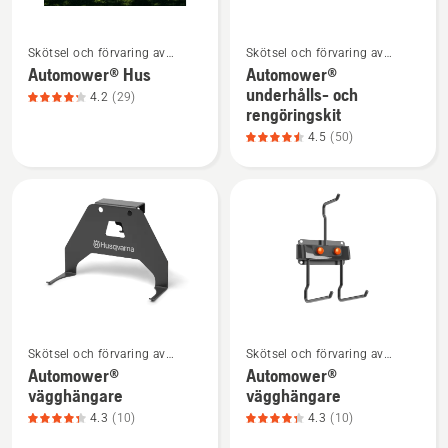
Se
Se
Skötsel och förvaring av
Skötsel och förvaring av
mer
mer
robotgräsklippare
robotgräsklippare
Automower® Hus
Automower®
information
information
underhålls- och
4.2
(29)
om
om
rengöringskit
Automower®
Automower®
4.5
(50)
Hus,
underhålls-
produktbetyg
och
4.2
rengöringskit,
av
produktbetyg
5
4.5
av
5
Se
Se
Skötsel och förvaring av
Skötsel och förvaring av
mer
mer
robotgräsklippare
robotgräsklippare
Automower®
Automower®
information
information
vägghängare
vägghängare
om
om
4.3
(10)
4.3
(10)
Automower®
Automower®