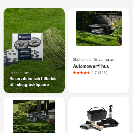
Alla
produkter
Se
Skötsel och förvaring av
mer
robotgräsklippare
Automower® hus
information
4.7
(123)
Läs mer om
om
Reservdelar och tillbehör
Automower®
till robotgräsklippare
hus,
produktbetyg
4.7
av
5