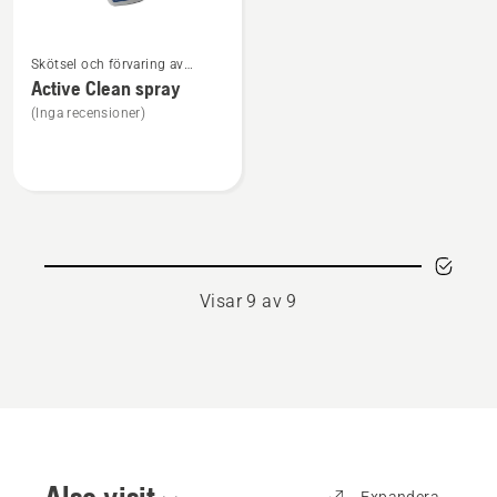
Se
Skötsel och förvaring av
mer
robotgräsklippare
Active Clean spray
information
(Inga recensioner)
om
Active
Clean
spray
Visar 9 av 9
Also visit
Expandera