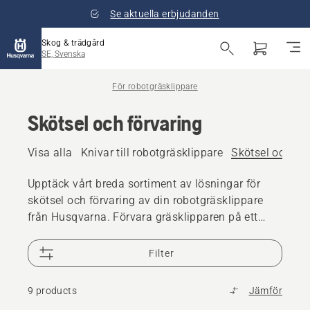
Se aktuella erbjudanden
Skog & trädgård
SE, Svenska
För robotgräsklippare
Skötsel och förvaring
Visa alla
Knivar till robotgräsklippare
Skötsel och för
Upptäck vårt breda sortiment av lösningar för
skötsel och förvaring av din robotgräsklippare
från Husqvarna. Förvara gräsklipparen på ett
smart sätt och håll den i gott skick inför nästa
säsong.
Filter
9 products
Jämför