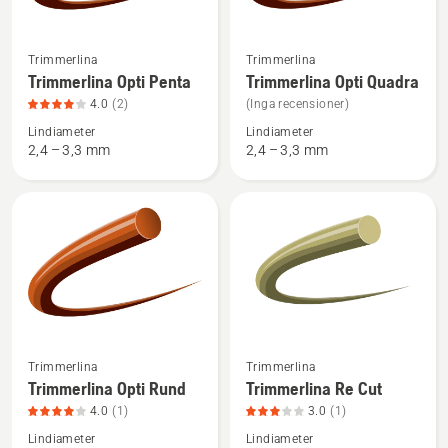
Se
Se
Trimmerlina
Trimmerlina
mer
mer
Trimmerlina Opti Penta
Trimmerlina Opti Quadra
information
information
4.0
(2)
(Inga recensioner)
om
om
Lindiameter
Lindiameter
Trimmerlina
Trimmerlina
2,4 – 3,3 mm
2,4 – 3,3 mm
Opti
Opti
Penta,
Quadra
produktbetyg
4
av
5
Se
Se
Trimmerlina
Trimmerlina
mer
mer
Trimmerlina Opti Rund
Trimmerlina Re Cut
information
information
4.0
(1)
3.0
(1)
om
om
Lindiameter
Lindiameter
Trimmerlina
Trimmerlina