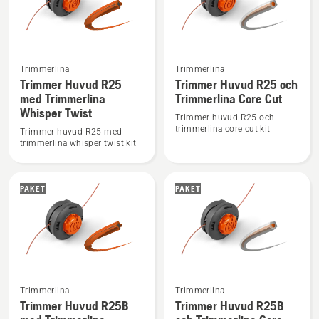
5
av
5
Se
Se
Trimmerlina
Trimmerlina
mer
mer
Trimmer Huvud R25
Trimmer Huvud R25 och
med Trimmerlina
Trimmerlina Core Cut
information
information
Whisper Twist
om
om
Trimmer huvud R25 och
trimmerlina core cut kit
Trimmer
Trimmer
Trimmer huvud R25 med
trimmerlina whisper twist kit
Huvud
Huvud
R25
R25
med
och
PAKET
PAKET
Trimmerlina
Trimmerlina
Whisper
Core
Twist
Cut
Se
Se
Trimmerlina
Trimmerlina
mer
mer
Trimmer Huvud R25B
Trimmer Huvud R25B