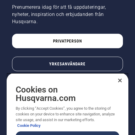
Prenumerera idag för att få uppdateringar,
nyheter, inspiration och erbjudanden från
Husqvarna.
PRIVATPERSON
YRKESANVÄNDARE
Cookies on
Husqvarna.com
By clicking “Accept Cookies”, you agree to the storing of
cookies on your device to enhance site navigation, analyze
site usage, and assist in our marketing efforts.
Cookie Policy
© Husqvarna AB (publ). All rights reserved. Priserna
som visas är rekommenderade cirkapriser. Alla angivna