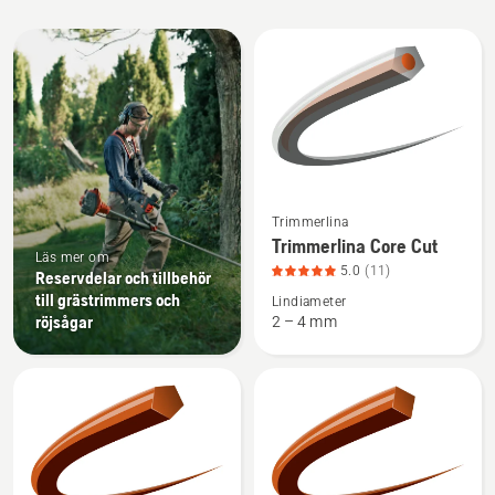
Alla
produkter
Se
Trimmerlina
mer
Trimmerlina Core Cut
information
Läs mer om
5.0
(11)
Reservdelar och tillbehör
om
till grästrimmers och
Lindiameter
Trimmerlina
röjsågar
2 – 4 mm
Core
Cut,
produktbetyg
5
av
5