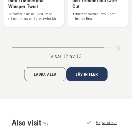
med Trimmerlina
och Trimmerlina Core
information
information
Whisper Twist
Cut
om
om
Trimmer
Trimmer
Trimmer huvud R25B med
Trimmer huvud R25B och
trimmerlina whisper twist kit
trimmerlina
Huvud
Huvud
R25B
R25B
med
och
Trimmerlina
Trimmerlina
Whisper
Core
Visar 12 av 13
Twist
Cut
LADDA ALLA
LÄS IN FLER
Also visit
Expandera
(
5
)