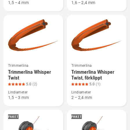
1,5 – 4 mm
1,6 – 2,4 mm
Opti
Re
Rund,
Cut,
produktbetyg
produktbetyg
4
3
av
av
5
5
Se
Se
Trimmerlina
Trimmerlina
mer
mer
Trimmerlina Whisper
Trimmerlina Whisper
Twist
Twist, förklippt
information
information
om
om
5.0
(2)
5.0
(1)
Trimmerlina
Trimmerlina
Lindiameter
Lindiameter
1,5 – 3 mm
2 – 2,4 mm
Whisper
Whisper
Twist,
Twist,
produktbetyg
förklippt,
PAKET
PAKET
5
produktbetyg
av
5