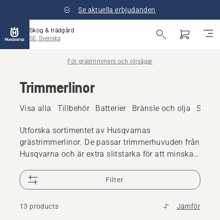
Se aktuella erbjudanden
Skog & trädgård
SE, Svenska
För grästrimmers och röjsågar
Trimmerlinor
Visa alla
Tillbehör
Batterier
Bränsle och olja
Smörj
Utforska sortimentet av Husqvarnas
grästrimmerlinor. De passar trimmerhuvuden från
Husqvarna och är extra slitstarka för att minska
driftstopp.
Filter
13 products
Jämför