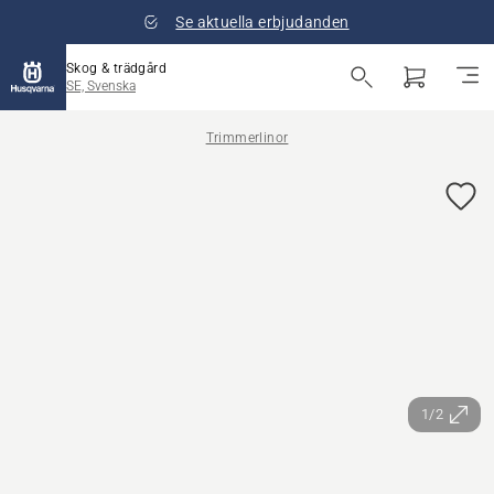
Se aktuella erbjudanden
Skog & trädgård
SE, Svenska
Trimmerlinor
1/2