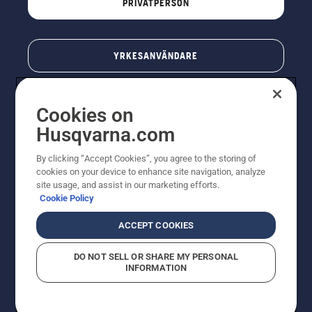
PRIVATPERSON
YRKESANVÄNDARE
Cookies on
Husqvarna.com
By clicking “Accept Cookies”, you agree to the storing of
cookies on your device to enhance site navigation, analyze
site usage, and assist in our marketing efforts.
Cookie Policy
© Husqvarna AB (publ). All rights reserved. Priserna
som visas är rekommenderade cirkapriser. Alla angivna
ACCEPT COOKIES
priser är rekommenderade försäljningspriser (inkl.
moms) om inte produkten är tillgänglig för direkt köp.
DO NOT SELL OR SHARE MY PERSONAL
Cookiepolicy
Användningsvillkor
Sekretessmeddelande
INFORMATION
Företagsinformation
Rapportera misstänkta överträdelser