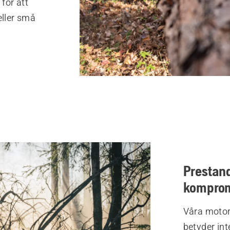
för att
eller små
Prestand
komprom
Våra motor
betyder in