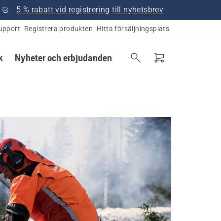
5 % rabatt vid registrering till nyhetsbrev
upport
Registrera produkten
Hitta försäljningsplats
k
Nyheter och erbjudanden