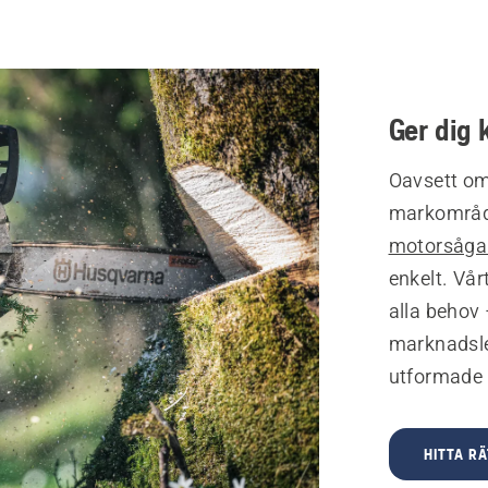
Ger dig 
Oavsett om 
markområd
motorsåga
enkelt. Vå
alla behov 
marknadsle
utformade 
HITTA R