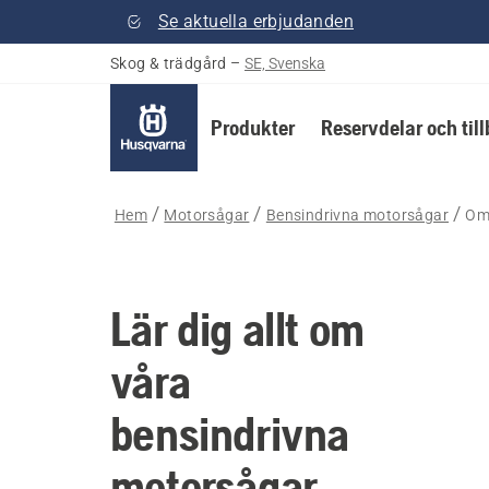
Se aktuella erbjudanden
Skog & trädgård
–
SE, Svenska
Produkter
Reservdelar och til
Hem
Motorsågar
Bensindrivna motorsågar
Om
Lär dig allt om
våra
bensindrivna
motorsågar