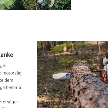
tanke
r
är
je motorsåg
gör dem
 såga hemma
h
otorsågar