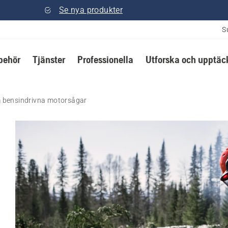
Se nya produkter
S
lbehör
Tjänster
Professionella
Utforska och upptäc
 bensindrivna motorsågar