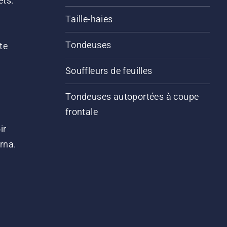
êts.
Taille-haies
Tondeuses
te
Souffleurs de feuilles
Tondeuses autoportées à coupe
frontale
ir
arna.