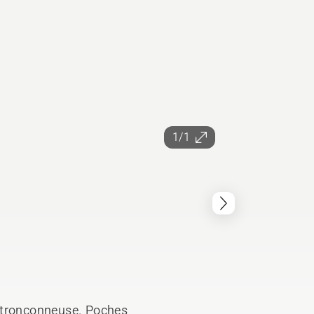
1/1
 tronçonneuse. Poches