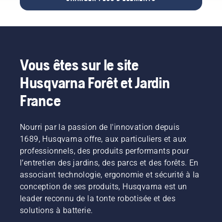
à
problème
monde.
produits.
batterie
est
La
passe à
considérablement
tronçonneuse
la
réduit.
Husqvarna
puissance
540i
supérieure »,
XP® et
Vous êtes sur le site
explique
l’élagueuse
Johan
Husqvarna
Husqvarna Forêt et Jardin
Svennung,
T540i
responsable
XP® ont
France
produit
été
pour les
conçues
machines
et
Nourri par la passion de l'innovation depuis
portatives
développées
1689, Husqvarna offre, aux particuliers et aux
électriques
par et
professionnels, des produits performants pour
et à
pour les
batterie
l’entretien des jardins, des parcs et des forêts. En
arboristes
chez
professionnels.
associant technologie, ergonomie et sécurité à la
Husqvarna.
conception de ses produits, Husqvarna est un
leader reconnu de la tonte robotisée et des
solutions à batterie.