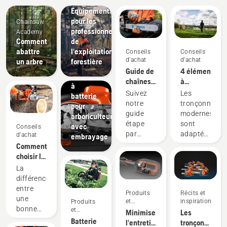
Solutions
Équipements
Produits
pour les
Chainsaw
et
professionnels
Academy
innovations
Comment
de
T542i XP®
abattre
l'exploitation
Conseils
Conseils
– La
d'achat
d'achat
un arbre
forestière
première
Guide de
4 éléments
tronçonneuse
chaînes
à
à
et guide-
prendre
Suivez
Les
batterie
chaînes
en
notre
tronçonneuse
pour
compte
guide
modernes
arboriculteur
lors de
étape
sont
avec
Conseils
l'achat
par
adaptées
d'achat
embrayage
d'une
étape
à des
Comment
tronçonneuse
facile à
conditions
choisir la
utiliser
d'utilisation
tronçonneuse
La
pour
et à des
la plus
différence
trouver
utilisateurs
adaptée
entre
Produits
Récits et
la
spécifiques.
à vos
une
et
inspiration
Produits
solution
Avant
besoins
bonne
innovations
et
Minimisez
Les
idéale
d'acheter
innovations
tronçonneuse
Batterie
l'entretien
tronçonneuse
pour
une