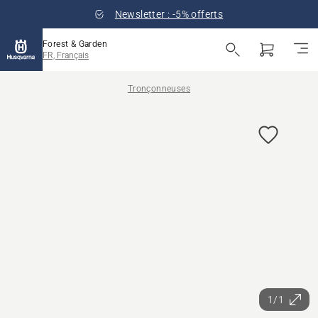
Newsletter : -5% offerts
Forest & Garden
FR, Français
Tronçonneuses
1/1