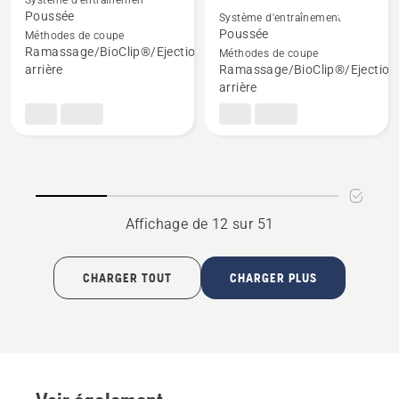
Système d'entraînement
de
de
Poussée
Système d'entraînement
détails
détails
Poussée
Méthodes de coupe
Ramassage/BioClip®/Ejection
Méthodes de coupe
sur
sur
arrière
Ramassage/BioClip®/Ejection
LC 137i,
LC 137i
arrière
note
avec
du
batterie
produit
et
5
chargeur,
sur
note
5
du
Affichage de 12 sur 51
produit
5
sur
CHARGER TOUT
CHARGER PLUS
5