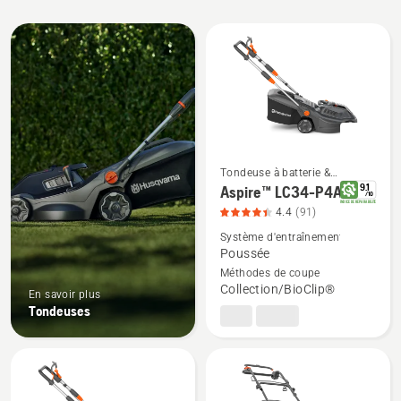
Tous
les
produits
Tondeuse à batterie &
Tondeuse à gazon électrique
Voir
9.1
Aspire™ LC34-P4A
/
10
INDICE DE REPARABILITE
plus
4.4
(91)
de
Système d'entraînement
détails
Poussée
Méthodes de coupe
sur
Collection/BioClip®
En savoir plus
Aspire™
Tondeuses
LC34-
P4A,
note
du