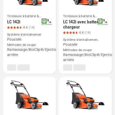
du
produit
4.4
Tondeuse à batterie &
Tondeuse à batterie &
Tondeuse à gazon électrique
Tondeuse à gazon électrique
9
9
sur
LC 142i
LC 142i avec batterie et
/
10
/
10
Voir
Voir
INDICE DE REPARABILITE
INDICE DE REPARABILITE
chargeur
5
4.6
(14)
plus
plus
4.6
(14)
Système d'entraînement
de
de
Poussée
Système d'entraînement
détails
détails
Poussée
Méthodes de coupe
Ramassage/BioClip®/Ejection
Méthodes de coupe
sur
sur
arrière
Ramassage/BioClip®/Ejection
LC 142i,
LC 142i
arrière
note
avec
du
batterie
produit
et
4.6
chargeur,
sur
note
5
du
produit
4.6
sur