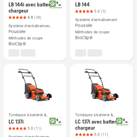
Tondeuse à gazon électrique
9
LB 144i avec batterie et
LB 144
Voir
Voir
/
10
INDICE DE REPARABILITE
chargeur
5.0
(5)
plus
plus
4.8
(38)
Système d'entraînement
de
de
Poussée
Système d'entraînement
détails
détails
Poussée
Méthodes de coupe
sur
sur
BioClip®
Méthodes de coupe
LB 144i
LB 144,
BioClip®
avec
note
batterie
du
et
produit
chargeur,
5
note
sur
du
5
produit
4.8
sur
Tondeuse à batterie &
Tondeuse à batterie &
5
Tondeuse à gazon électrique
Tondeuse à gazon électrique
9
9
LC 137i
LC 137i avec batterie et
/
10
/
10
Voir
Voir
INDICE DE REPARABILITE
INDICE DE REPARABILITE
chargeur
5.0
(11)
plus
plus
5.0
(11)