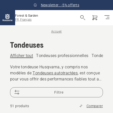
Newsletter : -5% offerts
Forest & Garden
FR, Français
Accueil
Tondeuses
Afficher tout
Tondeuses professionnelles
Tondeuse à
Votre tondeuse Husqvarna, y compris nos
modèles de
Tondeuses autotractées
, est conçue
pour vous offrir des performances fiables tout au
long des années. Les pièces de rechange des
tondeuses sont disponibles pendant plus de 10
Filtre
ans et 25 000 revendeurs dans le monde sont là
pour vous aider
51 produits
Comparer