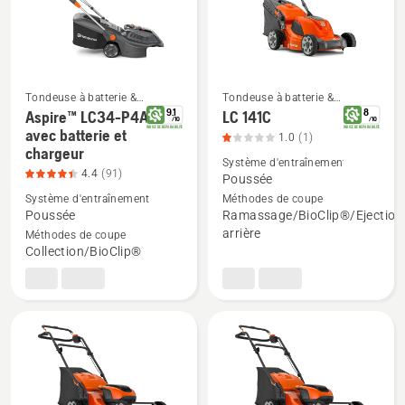
produit
4.4
sur
5
Tondeuse à batterie &
Tondeuse à batterie &
Tondeuse à gazon électrique
Tondeuse à gazon électrique
9.1
8
Aspire™ LC34-P4A
LC 141C
/
10
/
10
Voir
Voir
INDICE DE REPARABILITE
INDICE DE REPARABILITE
avec batterie et
1.0
(1)
chargeur
plus
plus
Système d'entraînement
4.4
(91)
de
de
Poussée
détails
détails
Système d'entraînement
Méthodes de coupe
Poussée
Ramassage/BioClip®/Ejection
sur
sur
arrière
Méthodes de coupe
Aspire™
LC 141C,
Collection/BioClip®
LC34-
note
P4A
du
avec
produit
batterie
1
et
sur
chargeur,
5
note