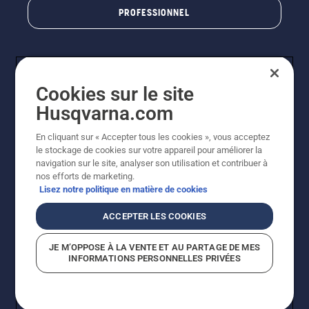
PROFESSIONNEL
Cookies sur le site
Husqvarna.com
En cliquant sur « Accepter tous les cookies », vous acceptez
le stockage de cookies sur votre appareil pour améliorer la
© Husqvarna AB (publ). Tous droits réservés. Les prix
navigation sur le site, analyser son utilisation et contribuer à
indiqués sont des prix de vente conseillés. Photos non
nos efforts de marketing.
contractuelles. Tous les prix indiqués sont des prix de
Lisez notre politique en matière de cookies
vente recommandés (TVA incluse), sauf si le produit est
disponible pour un achat direct.
ACCEPTER LES COOKIES
Conditions générales de vente
Politique de retour
Mentions légales
Politique relative aux cookies
JE M’OPPOSE À LA VENTE ET AU PARTAGE DE MES
Conditions d'utilisation
Avis de confidentialité
INFORMATIONS PERSONNELLES PRIVÉES
Égalité hommes femmes
Signalement de violations présumées