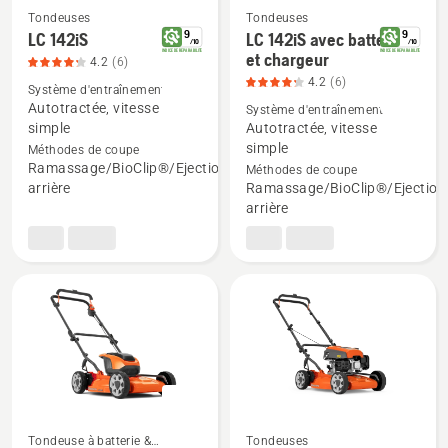
5
Tondeuses
Tondeuses
9
9
LC 142iS
LC 142iS avec batterie
/
10
/
10
INDICE DE REPARABILITE
INDICE DE REPARABILITE
et chargeur
4.2
(6)
Voir
Voir
4.2
(6)
plus
plus
Système d'entraînement
Autotractée, vitesse
Système d'entraînement
de
de
simple
Autotractée, vitesse
détails
détails
simple
Méthodes de coupe
sur
sur
Ramassage/BioClip®/Ejection
Méthodes de coupe
LC 142iS,
LC 142iS
arrière
Ramassage/BioClip®/Ejection
arrière
note
avec
du
batterie
produit
et
4.2
chargeur,
sur
note
5
du
produit
4.2
sur
5
Tondeuse à batterie &
Tondeuses