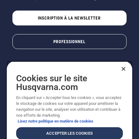
INSCRIPTION À LA NEWSLETTER
PROFESSIONNEL
Cookies sur le site
Husqvarna.com
En cliquant sur « Accepter tous les cookies », vous acceptez
le stockage de cookies sur votre appareil pour améliorer la
© Husqvarna AB (publ). Tous droits réservés. Les prix
navigation sur le site, analyser son utilisation et contribuer à
indiqués sont des prix de vente conseillés. Photos non
nos efforts de marketing.
contractuelles. Tous les prix indiqués sont des prix de
Lisez notre politique en matière de cookies
vente recommandés (TVA incluse), sauf si le produit est
disponible pour un achat direct.
ACCEPTER LES COOKIES
Conditions générales de vente
Politique de retour