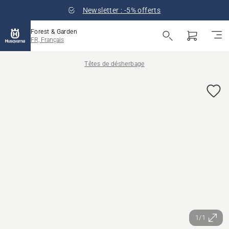
Newsletter : -5% offerts
Forest & Garden
FR, Français
Têtes de désherbage
1/1