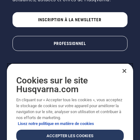
INSCRIPTION À LA NEWSLETTER
PROFESSIONNEL
Cookies sur le site
Husqvarna.com
En cliquant sur « Accepter tous les cookies », vous acceptez
le stockage de cookies sur votre appareil pour améliorer la
© Husqvarna AB (publ). Tous droits réservés. Les prix
navigation sur le site, analyser son utilisation et contribuer à
indiqués sont des prix de vente conseillés. Photos non
nos efforts de marketing.
contractuelles. Tous les prix indiqués sont des prix de
Lisez notre politique en matière de cookies
vente recommandés (TVA incluse), sauf si le produit est
disponible pour un achat direct.
ACCEPTER LES COOKIES