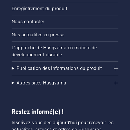
commencez
par
Enregistrement du produit
consulter
nos
Nous contacter
conseils
essentiels
Nos actualités en presse
tout au
long de
L'approche de Husqvarna en matière de
la saison
pour que
développement durable
votre
pelouse
Publication des informations du produit
reste
saine et
luxuriante.
Autres sites Husqvarna
Restez informé(e) !
Inscrivez-vous dès aujourd'hui pour recevoir les
actualités, astuces et offres de Husqvarna.