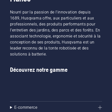
mourir.
suivre
Ici, vous
pas pour
secteur
Voici les
pour
en
réparer
pour
Nourri par la passion de l'innovation depuis
conseils
l'entretien
apprendrez
une
obtenir
de
1689, Husqvarna offre, aux particuliers et aux
des
plus sur
pelouse
des
Husqvarna
pelouses
la
de
réponses.
professionnels, des produits performants pour
concernant
en
manière
qualité
l’entretien des jardins, des parcs et des forêts. En
l'élimination
automne.
d'aérer
inégale.
associant technologie, ergonomie et sécurité à la
du
Ils vous
votre
conception de ses produits, Husqvarna est un
chaume
aideront
pelouse.
et les
leader reconnu de la tonte robotisée et des
à faire
outils
en sorte
solutions à batterie.
associés
que la
tels que
pelouse
les
soit
Découvrez notre gamme
scarificateurs.
parfaite
l'année
suivante.
Pour
vous
mettre
dans le
E-commerce
bain,