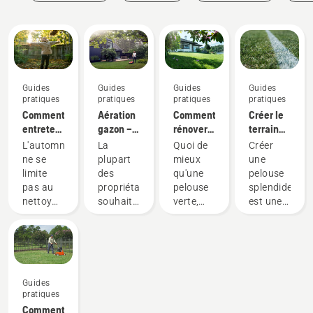
Guides
Guides
Guides
Guides
pratiques
pratiques
pratiques
pratiques
Comment
Aération
Comment
Créer le
entretenir
gazon –
rénover
terrain
ma
Aérer la
votre
parfait
L'automne
La
Quoi de
Créer
pelouse
pelouse
pelouse
ne se
plupart
mieux
une
en
et
limite
des
qu'une
pelouse
automne :
réparer
pas au
propriétaires
pelouse
splendide
nos
les trous
nettoyage
souhaitent
verte,
est une
6 meilleurs
dans
des
avoir
saine et
chose.
conseils
votre
feuilles
une belle
luxuriante,
Mais
gazon
mortes
pelouse
parfaite
comment
et à la
verte.
pour
faire
préparation
Mais
vous
pour
Guides
pour les
quelle
relaxer
qu'elle
pratiques
mois
que soit
paisiblement
résiste à
Comment
plus
la
ou pour
toute