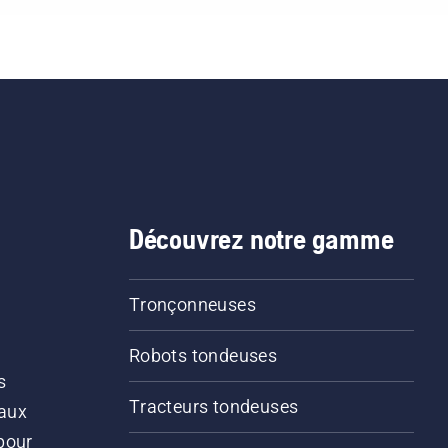
éo pour savoir comment
ifier que le système de
rification de votre chaîne
tronçonneuse fonctionne
rectement. Vérifiez
bord le niveau d'huile.
arrez la tronçonneuse
assurez-vous que le frein
chaîne est desserré.
tes tourner le moteur de
Découvrez notre gamme
tronçonneuse à quelques
timètres du tronc d'un
re. La présence d'huile
Tronçonneuses
jetée sur le tronc indique
 le système de
Robots tondeuses
rification fonctionne.
s
Tracteurs tondeuses
 aux
pour