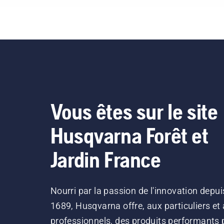
vid
vér
lub
de 
cor
d'a
Dém
et 
de 
Vous êtes sur le site
Fai
la 
Husqvarna Forêt et
cen
arb
Jardin France
pro
que
lub
Nourri par la passion de l'innovation depui
1689, Husqvarna offre, aux particuliers et
professionnels, des produits performants 