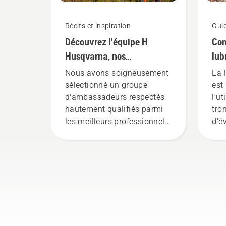
Récits et inspiration
Gui
Découvrez l'équipe H
Com
Husqvarna, nos
lub
utilisateurs les plus
fon
Nous avons soigneusement
La 
exigeants
tro
sélectionné un groupe
est
d'ambassadeurs respectés
l'ut
hautement qualifiés parmi
tro
les meilleurs professionnels
d'é
des parcs et forêts dans le
la 
monde. Ils constituent notre
de 
équipe H, et ce sont nos
dép
utilisateurs les plus
cha
exigeants.
pro
gui
cha
ins