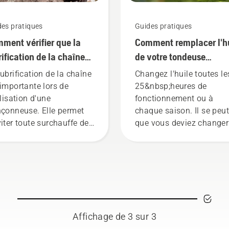
des pratiques
Guides pratiques
ment vérifier que la
Comment remplacer l'h
rification de la chaîne
de votre tondeuse
ctionne sur votre
Husqvarna
lubrification de la chaîne
Changez l'huile toutes le
nçonneuse
 importante lors de
25&nbsp;heures de
ilisation d'une
fonctionnement ou à
nçonneuse. Elle permet
chaque saison. Il se peut
viter toute surchauffe de
que vous deviez changer
chaîne lors de la coupe et
l'huile plus souvent en c
s'assurer qu'elle se
de conditions
lace autour du guide-
poussiéreuses. L'huile p
îne sans friction. Cela
être vidangée de deux
longe la durée de vie du
façons illustrées dans ce
de-chaîne et de la
vidéo.
îne. Suivez les
Affichage de 3 sur 3
tructions de cette courte