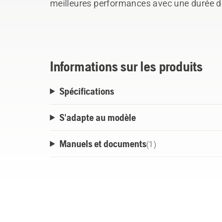
meilleures performances avec une durée de 
consommation de carburant réduite. Il réd
durée de vie du produit en protégeant la l
stockage. La boîte tient dans le support pour
afin que vous puissiez facilement l'emport
Informations sur les produits
Spécifications
S'adapte au modèle
Manuels et documents
(
1
)